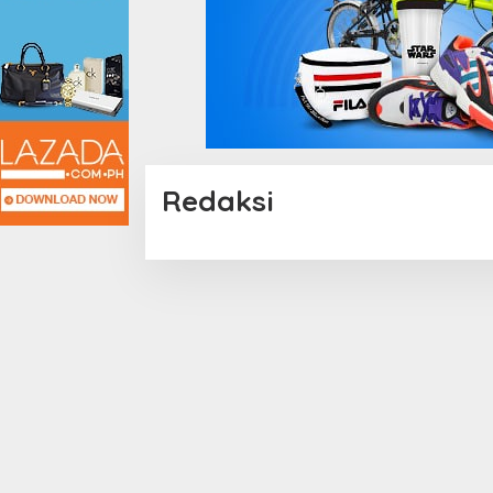
Redaksi
|
13
November
2024
Oleh
Tapanuliterkini