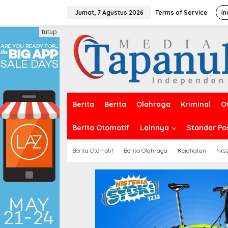
Lewati
ke
Jumat, 7 Agustus 2026
Terms of Service
In
konten
tutup
Berita
Berita
Olahraga
Kriminal
O
Berita Otomotif
Lainnya
Standar Po
Berita Otomotif
Berita Olahraga
Kejahatan
Nis