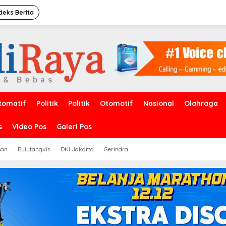
deks Berita
tomatif
Politik
Politik
Otomotif
Nasional
Olahraga
s
Video Pos
Galeri Pos
san
Bulutangkis
DKI Jakarta
Gerindra