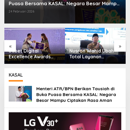
Puasa Bersama KASAL: Negara Besar Mampu
Ciptakan Rasa Aman
24 Februari 2026
«
»
Sabet Digital
Nusron Wahid Ubah
:
Excellence Awards
Total Layanan
2026, Aplikasi ‘Sentuh
ATR/BPN, Berkas
Tanahku’ ATR/BPN
Pertanahan Ditarget
Raih Top Public
Rampung Maksimal 10
KASAL
Service App
Hari
Menteri ATR/BPN Berikan Tausiah di
Buka Puasa Bersama KASAL: Negara
Besar Mampu Ciptakan Rasa Aman