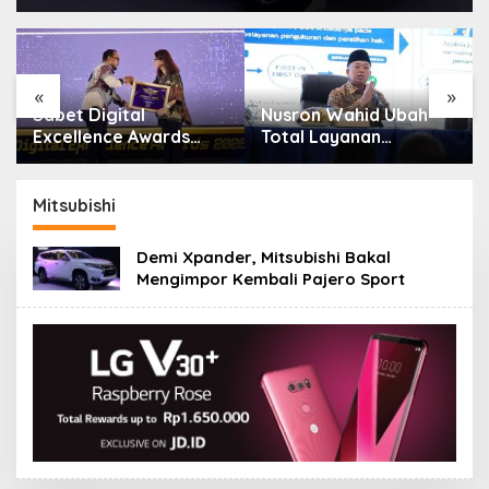
«
»
Sabet Digital
Nusron Wahid Ubah
:
Excellence Awards
Total Layanan
2026, Aplikasi ‘Sentuh
ATR/BPN, Berkas
Tanahku’ ATR/BPN
Pertanahan Ditarget
Raih Top Public
Rampung Maksimal 10
Mitsubishi
Service App
Hari
Demi Xpander, Mitsubishi Bakal
Mengimpor Kembali Pajero Sport