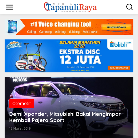
Lewati
ke
konten
Otomotif
Demi Xpander, Mitsubishi Bakal Mengimpor
Kembali Pajero Sport
16 Maret 2019