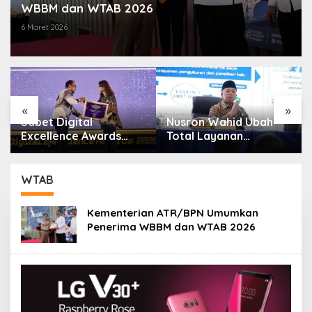
WBBM dan WTAB 2026
6 Maret 2026
«
»
Sabet Digital
Nusron Wahid Ubah
:
Excellence Awards
Total Layanan
2026, Aplikasi ‘Sentuh
ATR/BPN, Berkas
Tanahku’ ATR/BPN
Pertanahan Ditarget
Raih Top Public
Rampung Maksimal 10
WTAB
Service App
Hari
Kementerian ATR/BPN Umumkan
Penerima WBBM dan WTAB 2026