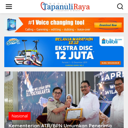
Lewati
ke
konten
Nasional
Kementerian ATR/BPN Umumkan Penerima