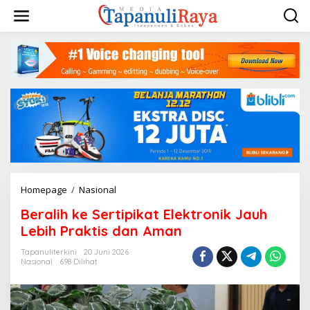
Lewati
ke
konten
Beralih
Homepage
/
Nasional
ke
Beralih ke Sertipikat Elektronik Jauh
Sertipikat
Elektronik
Lebih Praktis dan Aman
Jauh
Lebih
Tapanuliterkini
20 Juni 2026
Nasional
698 Dilihat
Praktis
dan
Aman