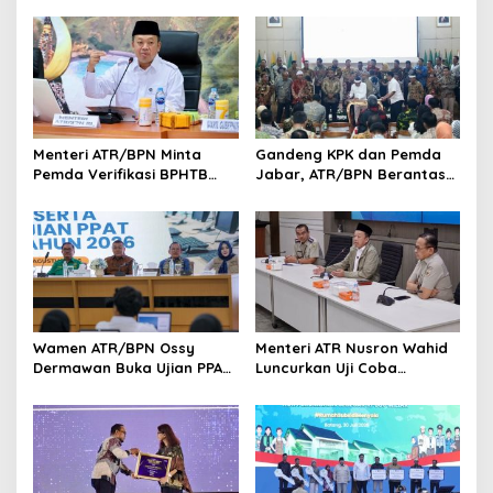
Menteri ATR/BPN Minta
Gandeng KPK dan Pemda
Pemda Verifikasi BPHTB
Jabar, ATR/BPN Berantas
Maksimal 3 Hari, NOP-NIB
Korupsi dan Amankan Aset
Bakal Diintegrasikan
Lahan
Wamen ATR/BPN Ossy
Menteri ATR Nusron Wahid
Dermawan Buka Ujian PPAT
Luncurkan Uji Coba
2026, Berebut 1.743 Formasi
Layanan Peralihan Hak 10
Hari Mulai 17 Agustus