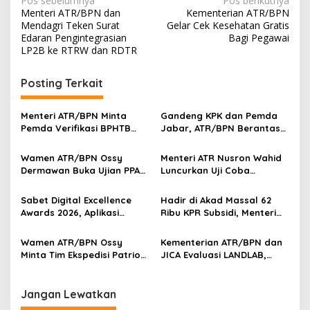
Navigasi
Pos sebelumnya
Pos berikutnya
Menteri ATR/BPN dan
Kementerian ATR/BPN
pos
Mendagri Teken Surat
Gelar Cek Kesehatan Gratis
Edaran Pengintegrasian
Bagi Pegawai
LP2B ke RTRW dan RDTR
Posting Terkait
Menteri ATR/BPN Minta
Gandeng KPK dan Pemda
Pemda Verifikasi BPHTB
Jabar, ATR/BPN Berantas
Maksimal 3 Hari, NOP-NIB
Korupsi dan Amankan Aset
Bakal Diintegrasikan
Lahan
Wamen ATR/BPN Ossy
Menteri ATR Nusron Wahid
Dermawan Buka Ujian PPAT
Luncurkan Uji Coba
2026, Berebut 1.743 Formasi
Layanan Peralihan Hak 10
Hari Mulai 17 Agustus
Sabet Digital Excellence
Hadir di Akad Massal 62
Awards 2026, Aplikasi
Ribu KPR Subsidi, Menteri
‘Sentuh Tanahku’ ATR/BPN
Nusron: Legalitas Tanah
Raih Top Public Service App
Beri Kepastian Hukum
Wamen ATR/BPN Ossy
Kementerian ATR/BPN dan
Minta Tim Ekspedisi Patriot
JICA Evaluasi LANDLAB,
Dukung Penyelesaian
Fokus Perkuat Kebijakan
Masalah Tanah
Pertanahan Nasional
Transmigrasi
Jangan Lewatkan