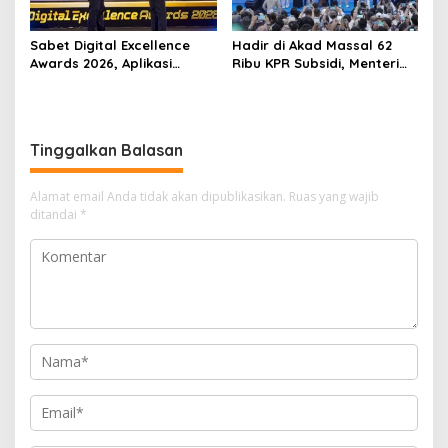
Sabet Digital Excellence
Hadir di Akad Massal 62
Awards 2026, Aplikasi
Ribu KPR Subsidi, Menteri
‘Sentuh Tanahku’ ATR/BPN
Nusron: Legalitas Tanah
Raih Top Public Service App
Beri Kepastian Hukum
Tinggalkan Balasan
Alamat email Anda tidak akan dipublikasikan.
Ruas yang wajib
ditandai
*