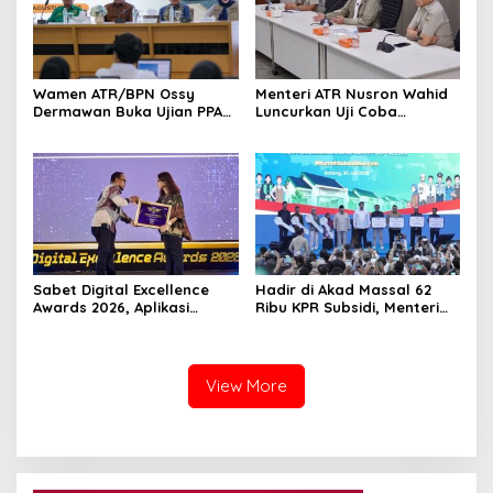
Wamen ATR/BPN Ossy
Menteri ATR Nusron Wahid
Dermawan Buka Ujian PPAT
Luncurkan Uji Coba
2026, Berebut 1.743 Formasi
Layanan Peralihan Hak 10
Hari Mulai 17 Agustus
Sabet Digital Excellence
Hadir di Akad Massal 62
Awards 2026, Aplikasi
Ribu KPR Subsidi, Menteri
‘Sentuh Tanahku’ ATR/BPN
Nusron: Legalitas Tanah
Raih Top Public Service App
Beri Kepastian Hukum
View More