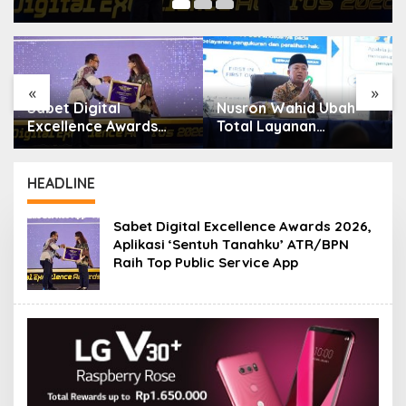
«
»
Nusron Wahid Ubah
Kantah Nias Selatan
Total Layanan
Hadiri Panggilan PN
ATR/BPN, Berkas
Gunungsitoli Terkait
Pertanahan Ditarget
Gugatan Sengketa
Rampung Maksimal 10
Tanah
HEADLINE
Hari
Sabet Digital Excellence Awards 2026,
Aplikasi ‘Sentuh Tanahku’ ATR/BPN
Raih Top Public Service App