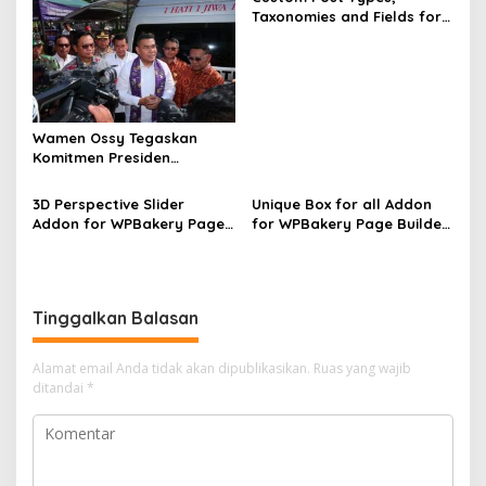
Taxonomies and Fields for
Avada Builder Nulled Free
Download
Wamen Ossy Tegaskan
Komitmen Presiden
Prabowo Wujudkan
Kesejahteraan Rakyat
3D Perspective Slider
Unique Box for all Addon
Lewat Kepastian Hukum
Addon for WPBakery Page
for WPBakery Page Builder
Tanah
Builder Nulled Free
Nulled Free Download
Download
Tinggalkan Balasan
Alamat email Anda tidak akan dipublikasikan.
Ruas yang wajib
ditandai
*