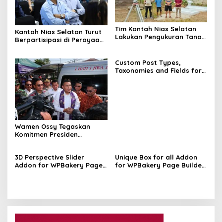
Tim Kantah Nias Selatan
Kantah Nias Selatan Turut
Lakukan Pengukuran Tanah
Berpartisipasi di Perayaan
Warga di Desa Mehaga
Natal BPN Sumut
Custom Post Types,
Taxonomies and Fields for
Avada Builder Nulled Free
Download
Wamen Ossy Tegaskan
Komitmen Presiden
Prabowo Wujudkan
Kesejahteraan Rakyat
3D Perspective Slider
Unique Box for all Addon
Lewat Kepastian Hukum
Addon for WPBakery Page
for WPBakery Page Builder
Tanah
Builder Nulled Free
Nulled Free Download
Download