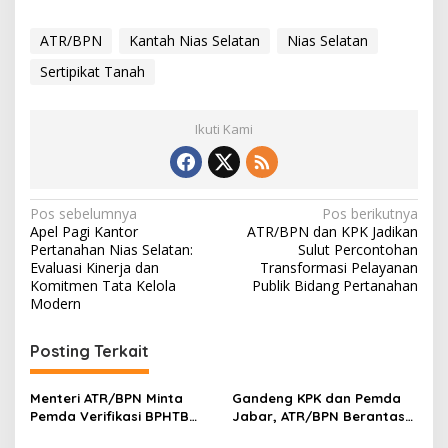
ATR/BPN
Kantah Nias Selatan
Nias Selatan
Sertipikat Tanah
Ikuti Kami
Navigasi
Pos sebelumnya
Pos berikutnya
Apel Pagi Kantor
ATR/BPN dan KPK Jadikan
pos
Pertanahan Nias Selatan:
Sulut Percontohan
Evaluasi Kinerja dan
Transformasi Pelayanan
Komitmen Tata Kelola
Publik Bidang Pertanahan
Modern
Posting Terkait
Menteri ATR/BPN Minta
Gandeng KPK dan Pemda
Pemda Verifikasi BPHTB
Jabar, ATR/BPN Berantas
Maksimal 3 Hari, NOP-NIB
Korupsi dan Amankan Aset