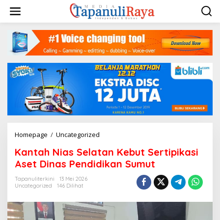
Lewati
ke
konten
Kantah
Homepage
/
Uncategorized
Nias
Kantah Nias Selatan Kebut Sertipikasi
Selatan
Kebut
Aset Dinas Pendidikan Sumut
Sertipikasi
Aset
Tapanuliterkini
13 Mei 2026
Uncategorized
146 Dilihat
Dinas
Pendidikan
Sumut