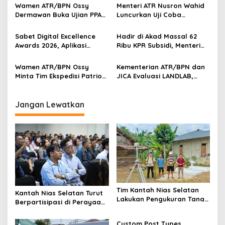
Bakal Diintegrasikan
Lahan
Wamen ATR/BPN Ossy
Menteri ATR Nusron Wahid
Dermawan Buka Ujian PPAT
Luncurkan Uji Coba
2026, Berebut 1.743 Formasi
Layanan Peralihan Hak 10
Hari Mulai 17 Agustus
Sabet Digital Excellence
Hadir di Akad Massal 62
Awards 2026, Aplikasi
Ribu KPR Subsidi, Menteri
‘Sentuh Tanahku’ ATR/BPN
Nusron: Legalitas Tanah
Raih Top Public Service App
Beri Kepastian Hukum
Wamen ATR/BPN Ossy
Kementerian ATR/BPN dan
Minta Tim Ekspedisi Patriot
JICA Evaluasi LANDLAB,
Dukung Penyelesaian
Fokus Perkuat Kebijakan
Masalah Tanah
Pertanahan Nasional
Transmigrasi
Jangan Lewatkan
Tim Kantah Nias Selatan
Kantah Nias Selatan Turut
Lakukan Pengukuran Tanah
Berpartisipasi di Perayaan
Warga di Desa Mehaga
Natal BPN Sumut
Custom Post Types,