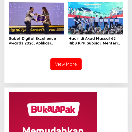
Hari Mulai 17 Agustus
Sabet Digital Excellence
Hadir di Akad Massal 62
Awards 2026, Aplikasi
Ribu KPR Subsidi, Menteri
‘Sentuh Tanahku’ ATR/BPN
Nusron: Legalitas Tanah
Raih Top Public Service App
Beri Kepastian Hukum
View More