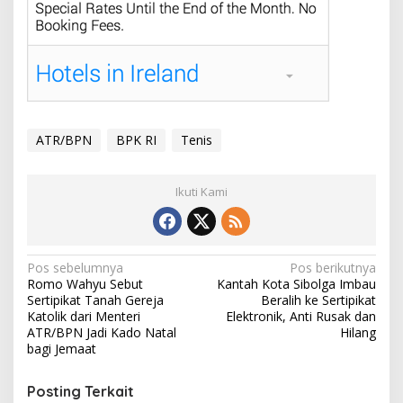
ATR/BPN
BPK RI
Tenis
Ikuti Kami
Navigasi
Pos sebelumnya
Pos berikutnya
Romo Wahyu Sebut
Kantah Kota Sibolga Imbau
pos
Sertipikat Tanah Gereja
Beralih ke Sertipikat
Katolik dari Menteri
Elektronik, Anti Rusak dan
ATR/BPN Jadi Kado Natal
Hilang
bagi Jemaat
Posting Terkait