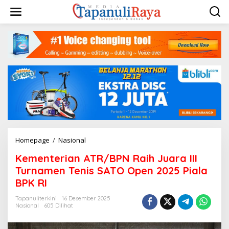
Lewati
ke
konten
Kementerian
Homepage
/
Nasional
ATR/BPN
Kementerian ATR/BPN Raih Juara III
Raih
Juara
Turnamen Tenis SATO Open 2025 Piala
III
BPK RI
Turnamen
Tenis
Tapanuliterkini
16 Desember 2025
SATO
Nasional
605 Dilihat
Open
2025