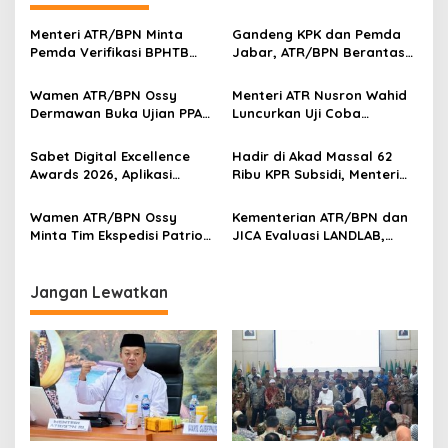
Menteri ATR/BPN Minta
Gandeng KPK dan Pemda
Pemda Verifikasi BPHTB
Jabar, ATR/BPN Berantas
Maksimal 3 Hari, NOP-NIB
Korupsi dan Amankan Aset
Bakal Diintegrasikan
Lahan
Wamen ATR/BPN Ossy
Menteri ATR Nusron Wahid
Dermawan Buka Ujian PPAT
Luncurkan Uji Coba
2026, Berebut 1.743 Formasi
Layanan Peralihan Hak 10
Hari Mulai 17 Agustus
Sabet Digital Excellence
Hadir di Akad Massal 62
Awards 2026, Aplikasi
Ribu KPR Subsidi, Menteri
‘Sentuh Tanahku’ ATR/BPN
Nusron: Legalitas Tanah
Raih Top Public Service App
Beri Kepastian Hukum
Wamen ATR/BPN Ossy
Kementerian ATR/BPN dan
Minta Tim Ekspedisi Patriot
JICA Evaluasi LANDLAB,
Dukung Penyelesaian
Fokus Perkuat Kebijakan
Masalah Tanah
Pertanahan Nasional
Transmigrasi
Jangan Lewatkan