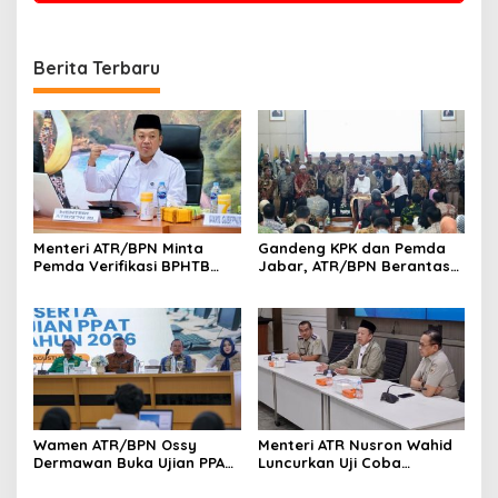
Berita Terbaru
Menteri ATR/BPN Minta
Gandeng KPK dan Pemda
Pemda Verifikasi BPHTB
Jabar, ATR/BPN Berantas
Maksimal 3 Hari, NOP-NIB
Korupsi dan Amankan Aset
Bakal Diintegrasikan
Lahan
Wamen ATR/BPN Ossy
Menteri ATR Nusron Wahid
Dermawan Buka Ujian PPAT
Luncurkan Uji Coba
2026, Berebut 1.743 Formasi
Layanan Peralihan Hak 10