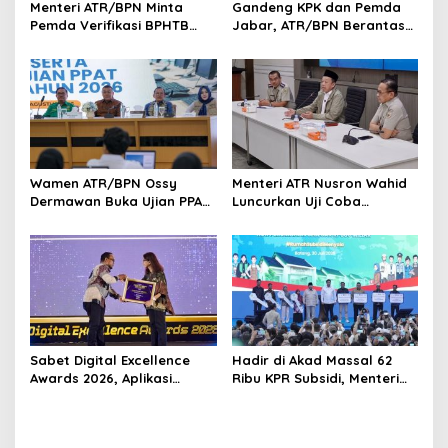
Menteri ATR/BPN Minta
Gandeng KPK dan Pemda
Pemda Verifikasi BPHTB
Jabar, ATR/BPN Berantas
Maksimal 3 Hari, NOP-NIB
Korupsi dan Amankan Aset
Bakal Diintegrasikan
Lahan
Wamen ATR/BPN Ossy
Menteri ATR Nusron Wahid
Dermawan Buka Ujian PPAT
Luncurkan Uji Coba
2026, Berebut 1.743 Formasi
Layanan Peralihan Hak 10
Hari Mulai 17 Agustus
Sabet Digital Excellence
Hadir di Akad Massal 62
Awards 2026, Aplikasi
Ribu KPR Subsidi, Menteri
‘Sentuh Tanahku’ ATR/BPN
Nusron: Legalitas Tanah
Raih Top Public Service App
Beri Kepastian Hukum