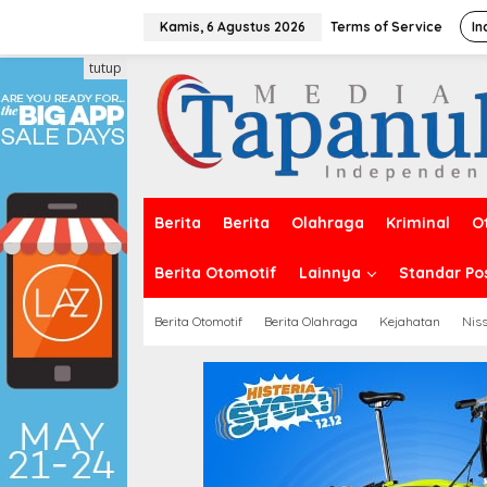
Lewati
ke
Kamis, 6 Agustus 2026
Terms of Service
In
konten
tutup
Berita
Berita
Olahraga
Kriminal
O
Berita Otomotif
Lainnya
Standar Po
Berita Otomotif
Berita Olahraga
Kejahatan
Nis