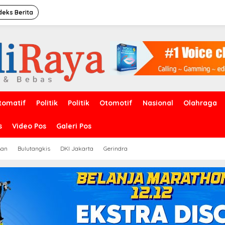
deks Berita
tomatif
Politik
Politik
Otomotif
Nasional
Olahraga
s
Video Pos
Galeri Pos
san
Bulutangkis
DKI Jakarta
Gerindra