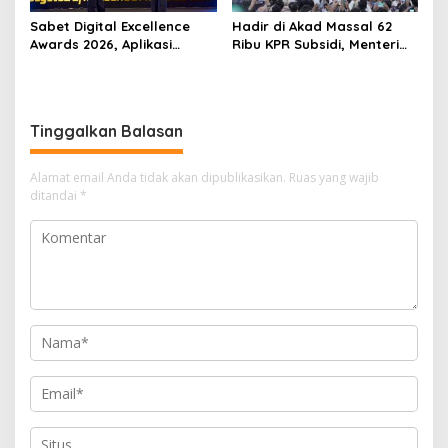
Sabet Digital Excellence
Hadir di Akad Massal 62
Awards 2026, Aplikasi
Ribu KPR Subsidi, Menteri
‘Sentuh Tanahku’ ATR/BPN
Nusron: Legalitas Tanah
Raih Top Public Service App
Beri Kepastian Hukum
Tinggalkan Balasan
Alamat email Anda tidak akan dipublikasikan.
Ruas yang wajib
ditandai
*