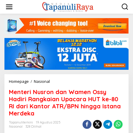
Lewati
ke
konten
Menteri
Homepage
/
Nasional
Nusron
Menteri Nusron dan Wamen Ossy
dan
Wamen
Hadiri Rangkaian Upacara HUT ke-80
Ossy
RI dari Kantor ATR/BPN hingga Istana
Hadiri
Merdeka
Rangkaian
Upacara
Tapanuliterkini
19 Agustus 2025
HUT
Nasional
328 Dilihat
ke-