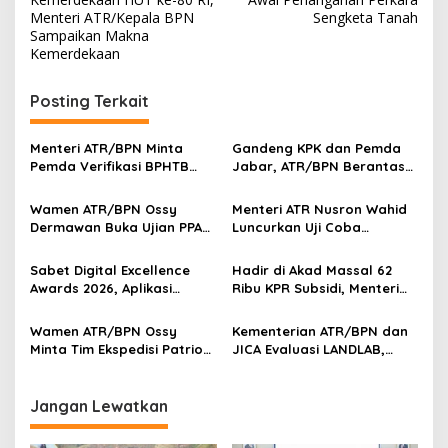
Menteri ATR/Kepala BPN
Sengketa Tanah
Sampaikan Makna
Kemerdekaan
Posting Terkait
Menteri ATR/BPN Minta
Gandeng KPK dan Pemda
Pemda Verifikasi BPHTB
Jabar, ATR/BPN Berantas
Maksimal 3 Hari, NOP-NIB
Korupsi dan Amankan Aset
Bakal Diintegrasikan
Lahan
Wamen ATR/BPN Ossy
Menteri ATR Nusron Wahid
Dermawan Buka Ujian PPAT
Luncurkan Uji Coba
2026, Berebut 1.743 Formasi
Layanan Peralihan Hak 10
Hari Mulai 17 Agustus
Sabet Digital Excellence
Hadir di Akad Massal 62
Awards 2026, Aplikasi
Ribu KPR Subsidi, Menteri
‘Sentuh Tanahku’ ATR/BPN
Nusron: Legalitas Tanah
Raih Top Public Service App
Beri Kepastian Hukum
Wamen ATR/BPN Ossy
Kementerian ATR/BPN dan
Minta Tim Ekspedisi Patriot
JICA Evaluasi LANDLAB,
Dukung Penyelesaian
Fokus Perkuat Kebijakan
Masalah Tanah
Pertanahan Nasional
Transmigrasi
Jangan Lewatkan