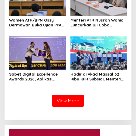
Wamen ATR/BPN Ossy
Menteri ATR Nusron Wahid
Dermawan Buka Ujian PPAT
Luncurkan Uji Coba
2026, Berebut 1.743 Formasi
Layanan Peralihan Hak 10
Hari Mulai 17 Agustus
Sabet Digital Excellence
Hadir di Akad Massal 62
Awards 2026, Aplikasi
Ribu KPR Subsidi, Menteri
‘Sentuh Tanahku’ ATR/BPN
Nusron: Legalitas Tanah
Raih Top Public Service App
Beri Kepastian Hukum
View More