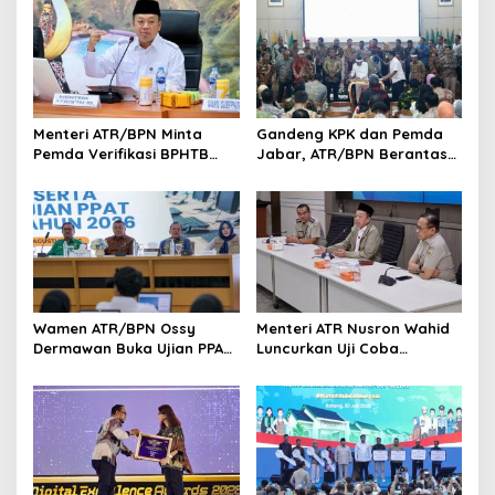
Menteri ATR/BPN Minta
Gandeng KPK dan Pemda
Pemda Verifikasi BPHTB
Jabar, ATR/BPN Berantas
Maksimal 3 Hari, NOP-NIB
Korupsi dan Amankan Aset
Bakal Diintegrasikan
Lahan
Wamen ATR/BPN Ossy
Menteri ATR Nusron Wahid
Dermawan Buka Ujian PPAT
Luncurkan Uji Coba
2026, Berebut 1.743 Formasi
Layanan Peralihan Hak 10
Hari Mulai 17 Agustus