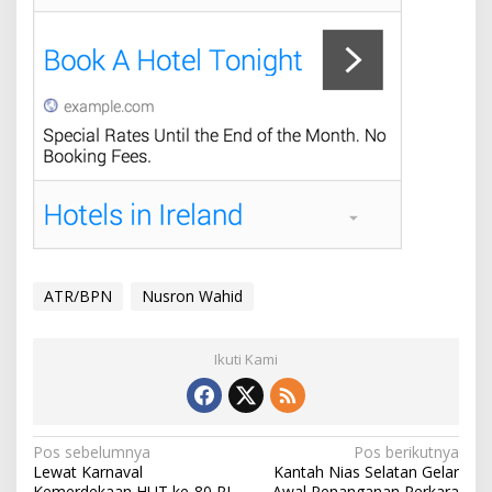
ATR/BPN
Nusron Wahid
Ikuti Kami
Navigasi
Pos sebelumnya
Pos berikutnya
Lewat Karnaval
Kantah Nias Selatan Gelar
pos
Kemerdekaan HUT ke-80 RI,
Awal Penanganan Perkara