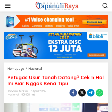
Lewati
ke
konten
Petugas
Homepage
/
Nasional
Ukur
Petugas Ukur Tanah Datang? Cek 5 Hal
Tanah
Datang?
Ini Biar Nggak Kena Tipu
Cek
5
Tapanuliterkini
7 April 2026
Nasional
808 Dilihat
Hal
Ini
Biar
Nggak