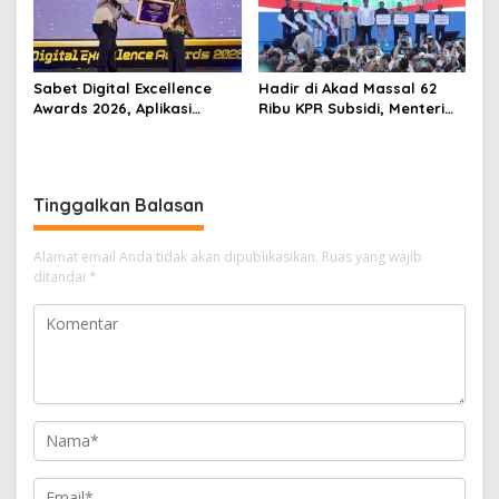
Sabet Digital Excellence
Hadir di Akad Massal 62
Awards 2026, Aplikasi
Ribu KPR Subsidi, Menteri
‘Sentuh Tanahku’ ATR/BPN
Nusron: Legalitas Tanah
Raih Top Public Service App
Beri Kepastian Hukum
Tinggalkan Balasan
Alamat email Anda tidak akan dipublikasikan.
Ruas yang wajib
ditandai
*