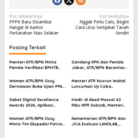
Navigasi
Pos sebelumnya
Pos berikutnya
PPPK Baru Disambut
Nggak Perlu Calo, Begini
pos
Hangat di Kantor
Cara Urus Sertipikat Tanah
Pertanahan Nias Selatan
Sendiri
Posting Terkait
Menteri ATR/BPN Minta
Gandeng KPK dan Pemda
Pemda Verifikasi BPHTB
Jabar, ATR/BPN Berantas
Maksimal 3 Hari, NOP-NIB
Korupsi dan Amankan Aset
Bakal Diintegrasikan
Lahan
Wamen ATR/BPN Ossy
Menteri ATR Nusron Wahid
Dermawan Buka Ujian PPAT
Luncurkan Uji Coba
2026, Berebut 1.743 Formasi
Layanan Peralihan Hak 10
Hari Mulai 17 Agustus
Sabet Digital Excellence
Hadir di Akad Massal 62
Awards 2026, Aplikasi
Ribu KPR Subsidi, Menteri
‘Sentuh Tanahku’ ATR/BPN
Nusron: Legalitas Tanah
Raih Top Public Service App
Beri Kepastian Hukum
Wamen ATR/BPN Ossy
Kementerian ATR/BPN dan
Minta Tim Ekspedisi Patriot
JICA Evaluasi LANDLAB,
Dukung Penyelesaian
Fokus Perkuat Kebijakan
Masalah Tanah
Pertanahan Nasional