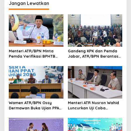
Transmigrasi
Jangan Lewatkan
Menteri ATR/BPN Minta
Gandeng KPK dan Pemda
Pemda Verifikasi BPHTB
Jabar, ATR/BPN Berantas
Maksimal 3 Hari, NOP-NIB
Korupsi dan Amankan Aset
Bakal Diintegrasikan
Lahan
Wamen ATR/BPN Ossy
Menteri ATR Nusron Wahid
Dermawan Buka Ujian PPAT
Luncurkan Uji Coba
2026, Berebut 1.743 Formasi
Layanan Peralihan Hak 10
Hari Mulai 17 Agustus