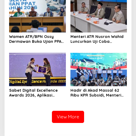
Wamen ATR/BPN Ossy
Menteri ATR Nusron Wahid
Dermawan Buka Ujian PPAT
Luncurkan Uji Coba
2026, Berebut 1.743 Formasi
Layanan Peralihan Hak 10
Hari Mulai 17 Agustus
Sabet Digital Excellence
Hadir di Akad Massal 62
Awards 2026, Aplikasi
Ribu KPR Subsidi, Menteri
‘Sentuh Tanahku’ ATR/BPN
Nusron: Legalitas Tanah
Raih Top Public Service App
Beri Kepastian Hukum
View More