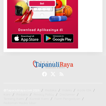
@Tapanuliraya.com 2026
Redaksi
Indeks
Kode Etik
Karir
Redaksi
Privacy Policy
Disclaimer
Tentang Kami
Kontak Kami
Form Pengaduan
Pedoman Media Siber