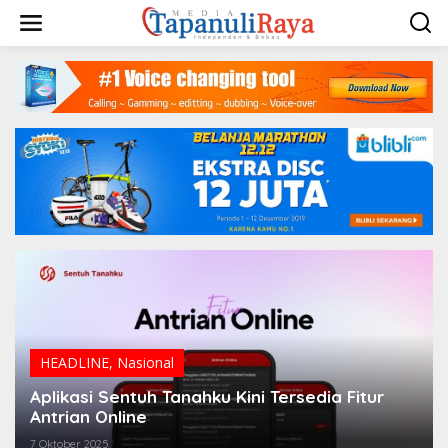
Lewati
ke
konten
HEADLINE
,
Nasional
Aplikasi Sentuh Tanahku Kini Tersedia Fitur
Antrian Online
7 Oktober 2025