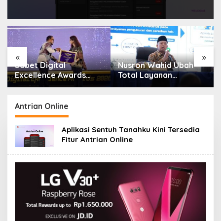
«
»
Sabet Digital
Nusron Wahid Ubah
:
Excellence Awards
Total Layanan
2026, Aplikasi ‘Sentuh
ATR/BPN, Berkas
Tanahku’ ATR/BPN
Pertanahan Ditarget
Raih Top Public
Rampung Maksimal 10
Antrian Online
Service App
Hari
Aplikasi Sentuh Tanahku Kini Tersedia
Fitur Antrian Online