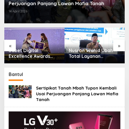
Perjuangan Panjang Lawan Mafia Tanah
14 April 2026
«
»
Sabet Digital
Nusron Wahid Ubah
:
Excellence Awards
Total Layanan
2026, Aplikasi ‘Sentuh
ATR/BPN, Berkas
Tanahku’ ATR/BPN
Pertanahan Ditarget
Raih Top Public
Rampung Maksimal 10
Bantul
Service App
Hari
Sertipikat Tanah Mbah Tupon Kembali
Usai Perjuangan Panjang Lawan Mafia
Tanah