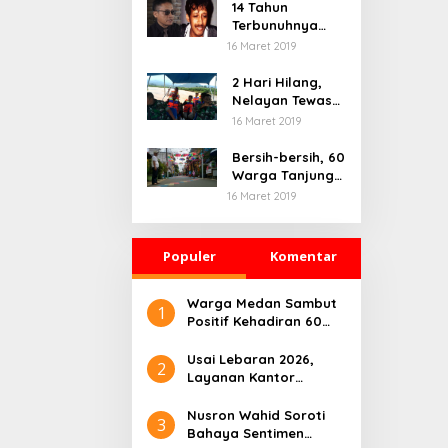
14 Tahun
Terbunuhnya
Munir, Polri
16 Maret 2019
Didesak Bentuk
Tim Khusus
2 Hari Hilang,
Nelayan Tewas
Mengambang di
16 Maret 2019
Pantai
Cipalawah Garut
Bersih-bersih, 60
Warga Tanjung
Priok Ikuti
16 Maret 2019
Program Padat
Karya
Populer
Komentar
Warga Medan Sambut
1
Positif Kehadiran 60
Unit Bus Listrik Gratis
hingga Desember 2024
Usai Lebaran 2026,
2
Layanan Kantor
Pertanahan Nias
Selatan Kembali
Nusron Wahid Soroti
3
Normal
Bahaya Sentimen