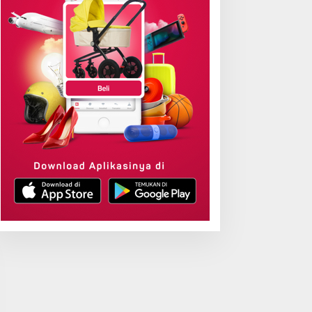
antah Ambil Alih,
Sabet Digital Excellence
ementerian ATR/BPN:
Awards 2026, Aplikasi
endaftaran Tanah Ulayat
‘Sentuh Tanahku’ ATR/BPN
ukan untuk Negara
Raih Top Public Service
App