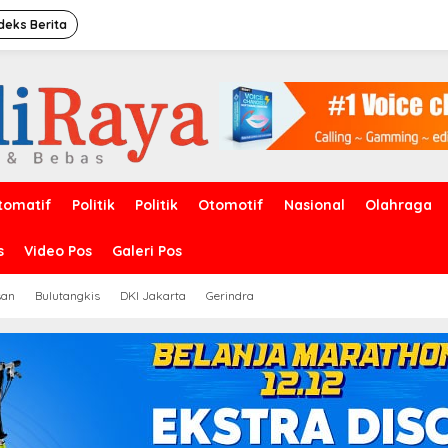
deks Berita
tomatif
Politik
Politik
Otomotif
Nasional
Olahraga
s
Video Pos
Galeri Pos
san
Bulutangkis
DKI Jakarta
Gerindra