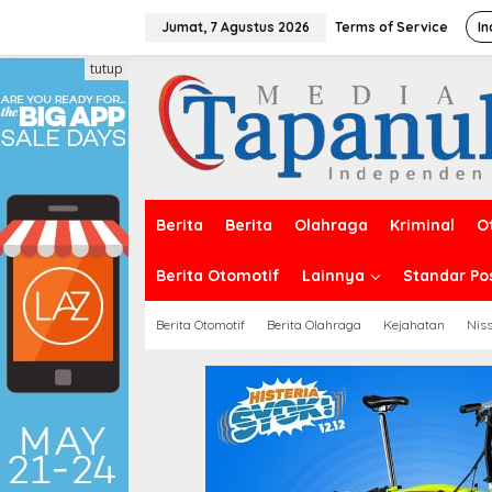
Lewati
ke
Jumat, 7 Agustus 2026
Terms of Service
In
konten
tutup
Berita
Berita
Olahraga
Kriminal
O
Berita Otomotif
Lainnya
Standar Po
Berita Otomotif
Berita Olahraga
Kejahatan
Nis