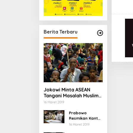
Berita Terbaru
Jokowi Minta ASEAN
Tangani Masalah Muslim
Rohingya di Rakhine
16 Maret 2019
State
Prabowo
Resmikan Kantor
DPD Gerindra di
16 Maret 2019
Banten