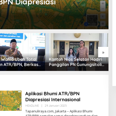
BPN Diapresiasi
»
Nias Selatan Hadiri
Menteri Nusron Ungkap
B
lan PN Gunungsitoli
Realisasi Anggaran
K
t Gugatan Sengketa
ATR/BPN 2025 Tembus
P
95,73 Persen
B
Aplikasi Bhumi ATR/BPN
Diapresiasi Internasional
Oleh
HEADLINE
|
29 Januari 2025
Tapanuliterkini
Tapanuliraya.com, Jakarta – Aplikasi Bhumi
ATR/BPN semakin ramai diperbincangkan dan