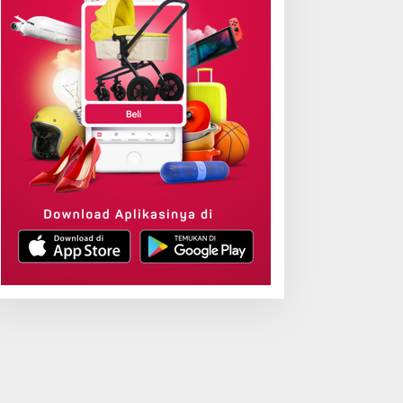
antah Ambil Alih,
Sabet Digital Excellence
ementerian ATR/BPN:
Awards 2026, Aplikasi
endaftaran Tanah Ulayat
‘Sentuh Tanahku’ ATR/BPN
ukan untuk Negara
Raih Top Public Service
App