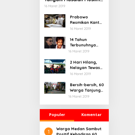
Rohingya di Rakhine
16 Maret 2019
State
Prabowo
Resmikan Kantor
DPD Gerindra di
16 Maret 2019
Banten
14 Tahun
Terbunuhnya
Munir, Polri
16 Maret 2019
Didesak Bentuk
Tim Khusus
2 Hari Hilang,
Nelayan Tewas
Mengambang di
16 Maret 2019
Pantai
Cipalawah Garut
Bersih-bersih, 60
Warga Tanjung
Priok Ikuti
16 Maret 2019
Program Padat
Karya
Populer
Komentar
Warga Medan Sambut
1
Positif Kehadiran 60