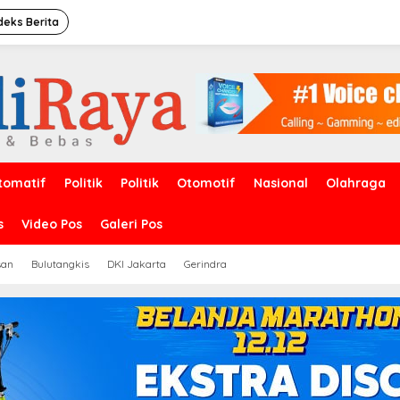
deks Berita
tomatif
Politik
Politik
Otomotif
Nasional
Olahraga
s
Video Pos
Galeri Pos
san
Bulutangkis
DKI Jakarta
Gerindra