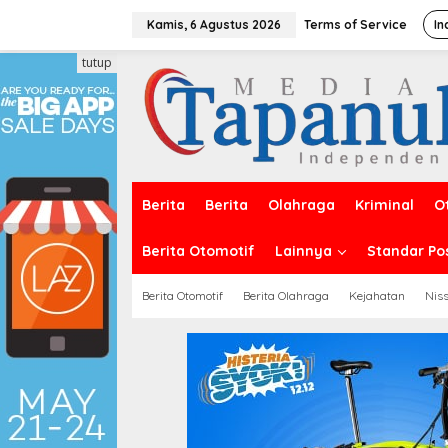
Lewati
ke
Kamis, 6 Agustus 2026
Terms of Service
In
konten
tutup
Berita
Berita
Olahraga
Kriminal
O
Berita Otomotif
Lainnya
Standar Po
Berita Otomotif
Berita Olahraga
Kejahatan
Nis