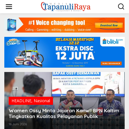
Lewati
ke
konten
HEADLINE
,
Nasional
Wamen Ossy Minta Jajaran Kanwil BPN Kaltim
Tingkatkan Kualitas Pelayanan Publik
16 Juni 2026