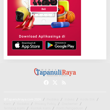
@Tapanuliraya.com 2026
Redaksi
Indeks
Kode Etik
Karir
Redaksi
Privacy Policy
Disclaimer
Tentang Kami
Kontak Kami
Form Pengaduan