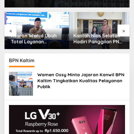
«
»
Nusron Wahid Ubah
Kantah Nias Selatan
Total Layanan
Hadiri Panggilan PN
ATR/BPN, Berkas
Gunungsitoli Terkait
Pertanahan Ditarget
Gugatan Sengketa
Rampung Maksimal 10
Tanah
BPN Kaltim
Hari
Wamen Ossy Minta Jajaran Kanwil BPN
Kaltim Tingkatkan Kualitas Pelayanan
Publik