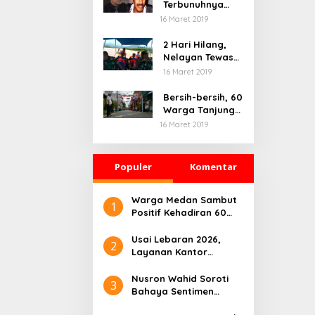
Terbunuhnya
Munir, Polri
16 Maret 2019
Didesak Bentuk
Tim Khusus
2 Hari Hilang,
Nelayan Tewas
Mengambang di
16 Maret 2019
Pantai
Cipalawah Garut
Bersih-bersih, 60
Warga Tanjung
Priok Ikuti
16 Maret 2019
Program Padat
Karya
Populer
Komentar
Warga Medan Sambut
1
Positif Kehadiran 60
Unit Bus Listrik Gratis
hingga Desember 2024
Usai Lebaran 2026,
2
Layanan Kantor
Pertanahan Nias
Selatan Kembali
Nusron Wahid Soroti
3
Normal
Bahaya Sentimen
dalam Kepemimpinan: