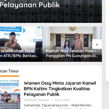
 Pelayanan Publik
»
Kantah Nias Selatan Hadiri
Menteri Nusron Ungkap
Panggilan PN Gunungsitoli
Realisasi Anggaran
Terkait Gugatan Sengketa
ATR/BPN 2025 Tembus
Tanah
95,73 Persen
ntan Timur
Wamen Ossy Minta Jajaran Kanwil
BPN Kaltim Tingkatkan Kualitas
Pelayanan Publik
Oleh
HEADLINE
,
Nasional
|
16 Juni 2026
Tapanuliterkini
Samarinda, Tapanuliraya.com – Wakil Menteri