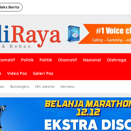
deks Berita
tomatif
Politik
Politik
Otomotif
Nasional
Olahraga
s
Video Pos
Galeri Pos
san
Bulutangkis
DKI Jakarta
Gerindra