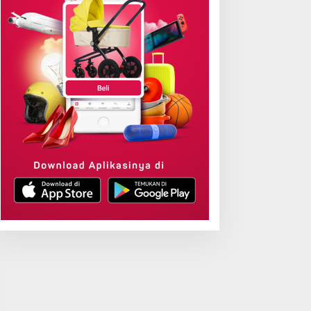
Bantah Ambil Alih,
Sabet Digital Excelle
Kementerian ATR/BPN:
Awards 2026, Aplikasi
Pendaftaran Tanah Ulayat
‘Sentuh Tanahku’ AT
Bukan untuk Negara
Raih Top Public Servi
App