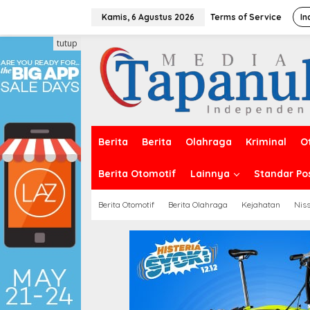
Lewati
ke
Kamis, 6 Agustus 2026
Terms of Service
In
konten
tutup
Berita
Berita
Olahraga
Kriminal
O
Berita Otomotif
Lainnya
Standar Po
Berita Otomotif
Berita Olahraga
Kejahatan
Nis