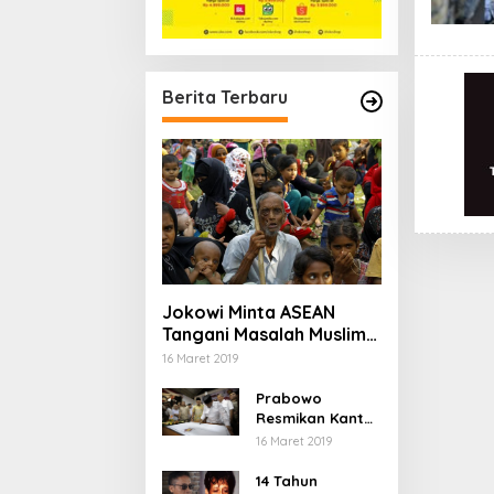
Berita Terbaru
Jokowi Minta ASEAN
Tangani Masalah Muslim
Rohingya di Rakhine
16 Maret 2019
State
Prabowo
Resmikan Kantor
DPD Gerindra di
16 Maret 2019
Banten
14 Tahun