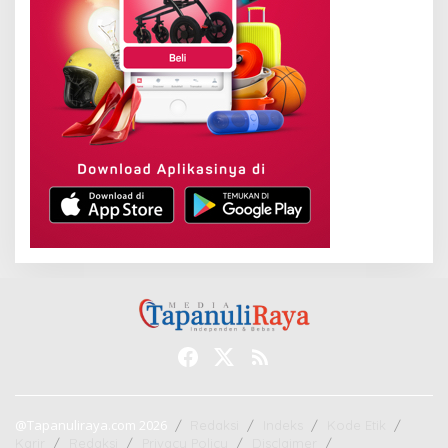
@Tapanuliraya.com 2026
Redaksi
Indeks
Kode Etik
Karir
Redaksi
Privacy Policy
Disclaimer