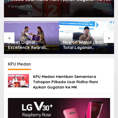
11 Desember 2024
«
»
Sabet Digital
Nusron Wahid Ubah
:
Excellence Awards
Total Layanan
2026, Aplikasi ‘Sentuh
ATR/BPN, Berkas
Tanahku’ ATR/BPN
Pertanahan Ditarget
Raih Top Public
Rampung Maksimal 10
KPU Medan
Service App
Hari
KPU Medan Hentikan Sementara
Tahapan Pilkada Usai Ridha-Rani
Ajukan Gugatan Ke MK