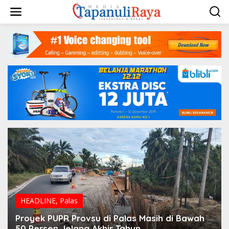
Lewati
ke
konten
HEADLINE
,
Palas
Proyek PUPR Provsu di Palas Masih di Bawah
50 Persen Jelang Akhir Tahun