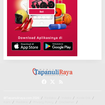
@Tapanuliraya.com 2026
Redaksi
Indeks
Kode Etik
Karir
Redaksi
Privacy Policy
Disclaimer