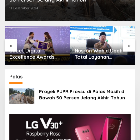
11 Desember 2024
«
»
Nusron Wahid Ubah
Kantah Nias Selatan
Total Layanan
Hadiri Panggilan PN
ATR/BPN, Berkas
Gunungsitoli Terkait
Pertanahan Ditarget
Gugatan Sengketa
Rampung Maksimal 10
Tanah
Palas
Hari
Proyek PUPR Provsu di Palas Masih di
Bawah 50 Persen Jelang Akhir Tahun