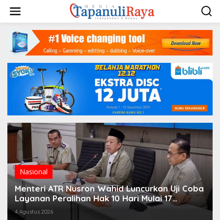
Lewati
ke
konten
HEADLINE
,
Nasional
 Wahid Luncurkan Uji Coba
Nusron Wahid Ubah To
ak 10 Hari Mulai 17
Berkas Pertanahan Di
Maksimal 10 Hari
20 Juli 2026