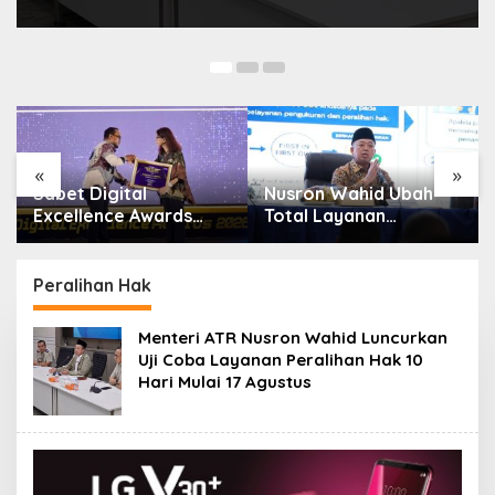
«
»
bet Digital
Nusron Wahid Ubah
Kanta
xcellence Awards
Total Layanan
Hadir
26, Aplikasi ‘Sentuh
ATR/BPN, Berkas
Gunun
anahku’ ATR/BPN
Pertanahan Ditarget
Guga
ih Top Public
Rampung Maksimal 10
Tanah
Peralihan Hak
ervice App
Hari
Menteri ATR Nusron Wahid Luncurkan
Uji Coba Layanan Peralihan Hak 10
Hari Mulai 17 Agustus