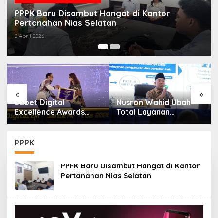
Pertanahan Nias Selat
 Hangat di Kantor
Penuh Kebersamaan
12 Maret 2026
latan
«
»
bet Digital
Nusron Wahid Ubah
Kanta
xcellence Awards
Total Layanan
Hadir
26, Aplikasi ‘Sentuh
ATR/BPN, Berkas
Gunun
anahku’ ATR/BPN
Pertanahan Ditarget
Guga
ih Top Public
Rampung Maksimal 10
Tanah
PPPK
ervice App
Hari
PPPK Baru Disambut Hangat di Kantor
Pertanahan Nias Selatan