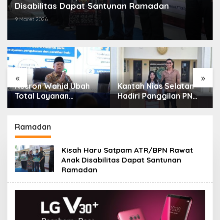
Disabilitas Dapat Santunan Ramadan
9 Maret 2026
«
»
Nusron Wahid Ubah
Kantah Nias Selatan
Total Layanan
Hadiri Panggilan PN
ATR/BPN, Berkas
Gunungsitoli Terkait
Pertanahan Ditarget
Gugatan Sengketa
Rampung Maksimal 10
Tanah
Ramadan
Hari
Kisah Haru Satpam ATR/BPN Rawat
Anak Disabilitas Dapat Santunan
Ramadan