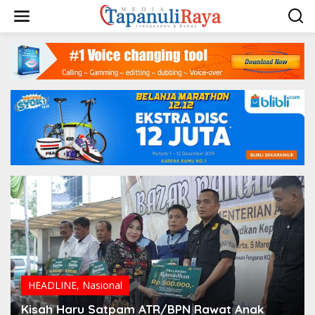
Lewati
ke
konten
HEADLINE
,
Nasional
Kisah Haru Satpam ATR/BPN Rawat Anak