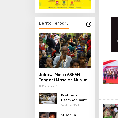
Berita Terbaru
Jokowi Minta ASEAN
Tangani Masalah Muslim
Rohingya di Rakhine
16 Maret 2019
State
Prabowo
Resmikan Kantor
DPD Gerindra di
16 Maret 2019
Banten
14 Tahun