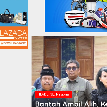
HEADLINE
,
Nasional
i Coba
Bantah Ambil Alih, 