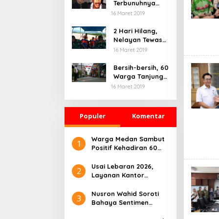
Terbunuhnya
Munir, Polri
16 Maret 2019
Didesak Bentuk
Tim Khusus
2 Hari Hilang,
Nelayan Tewas
Mengambang di
16 Maret 2019
Pantai
Cipalawah Garut
Bersih-bersih, 60
Warga Tanjung
Priok Ikuti
16 Maret 2019
Program Padat
Karya
Populer
Komentar
Warga Medan Sambut
1
Positif Kehadiran 60
Unit Bus Listrik Gratis
hingga Desember 2024
Usai Lebaran 2026,
2
Layanan Kantor
Pertanahan Nias
Selatan Kembali
Nusron Wahid Soroti
3
Normal
Bahaya Sentimen
dalam Kepemimpinan: