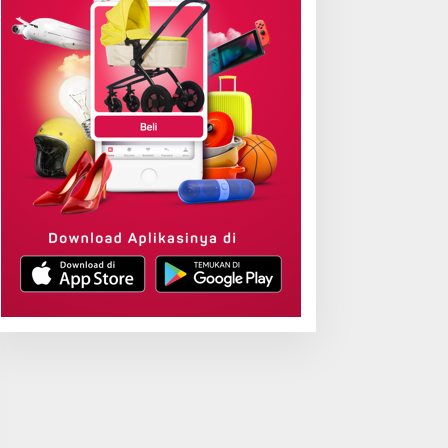
Amankan Aset Wakaf lewat Sert
 Juli 2026
antah Ambil Alih,
Sabet Digital Excellence
ementerian ATR/BPN:
Awards 2026, Aplikasi
endaftaran Tanah Ulayat
‘Sentuh Tanahku’ ATR/BPN
ukan untuk Negara
Raih Top Public Service
App