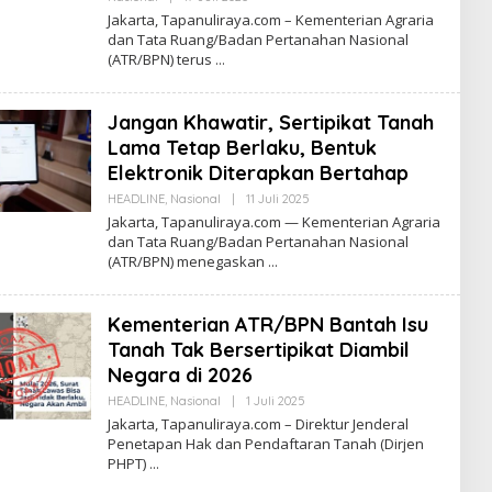
Tapanuliterkini
Jakarta, Tapanuliraya.com – Kementerian Agraria
dan Tata Ruang/Badan Pertanahan Nasional
(ATR/BPN) terus
Jangan Khawatir, Sertipikat Tanah
Lama Tetap Berlaku, Bentuk
Elektronik Diterapkan Bertahap
Oleh
HEADLINE
,
Nasional
|
11 Juli 2025
Tapanuliterkini
Jakarta, Tapanuliraya.com — Kementerian Agraria
dan Tata Ruang/Badan Pertanahan Nasional
(ATR/BPN) menegaskan
Kementerian ATR/BPN Bantah Isu
Tanah Tak Bersertipikat Diambil
Negara di 2026
Oleh
HEADLINE
,
Nasional
|
1 Juli 2025
Tapanuliterkini
Jakarta, Tapanuliraya.com – Direktur Jenderal
Penetapan Hak dan Pendaftaran Tanah (Dirjen
PHPT)