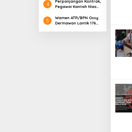
Keputusan Harus Adil
Perpanjangan Kontrak,
4
dan Hati-Hati
Pegawai Kantah Nias
Selatan Diimbau Layani
Masyarakat dengan
Wamen ATR/BPN Ossy
5
Hati
Dermawan Lantik 176
Pejabat Fungsional