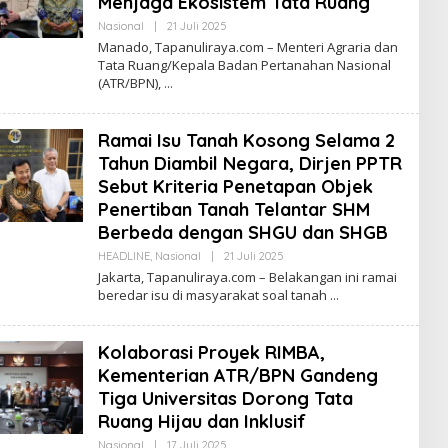
Menjaga Ekosistem Tata Ruang
Oleh
Nasional
|
21 Juli 2025
Tapanuliterkini
Manado, Tapanuliraya.com – Menteri Agraria dan
Tata Ruang/Kepala Badan Pertanahan Nasional
(ATR/BPN),
Ramai Isu Tanah Kosong Selama 2
Tahun Diambil Negara, Dirjen PPTR
Sebut Kriteria Penetapan Objek
Penertiban Tanah Telantar SHM
Berbeda dengan SHGU dan SHGB
Oleh
HEADLINE
,
Nasional
|
21 Juli 2025
Tapanuliterkini
Jakarta, Tapanuliraya.com – Belakangan ini ramai
beredar isu di masyarakat soal tanah
Kolaborasi Proyek RIMBA,
Kementerian ATR/BPN Gandeng
Tiga Universitas Dorong Tata
Ruang Hijau dan Inklusif
Oleh
Nasional
|
17 Juli 2025