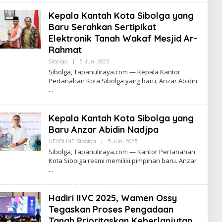
Kepala Kantah Kota Sibolga yang
Baru Serahkan Sertipikat
Elektronik Tanah Wakaf Mesjid Ar-
Rahmat
Oleh
Sibolga
|
5 Juni 2025
Tapanuliterkini
Sibolga, Tapanuliraya.com — Kepala Kantor
Pertanahan Kota Sibolga yang baru, Anzar Abidin
Kepala Kantah Kota Sibolga yang
Baru Anzar Abidin Nadjpa
Oleh
HEADLINE
,
Sibolga
|
5 Juni 2025
Tapanuliterkini
Sibolga, Tapanuliraya.com — Kantor Pertanahan
Kota Sibolga resmi memiliki pimpinan baru. Anzar
Hadiri IIVC 2025, Wamen Ossy
Tegaskan Proses Pengadaan
Tanah Prioritaskan Keberlanjutan