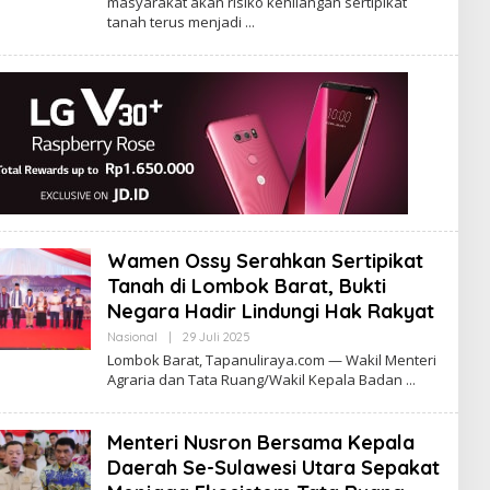
masyarakat akan risiko kehilangan sertipikat
tanah terus menjadi
Wamen Ossy Serahkan Sertipikat
Tanah di Lombok Barat, Bukti
Negara Hadir Lindungi Hak Rakyat
Oleh
Nasional
|
29 Juli 2025
Tapanuliterkini
Lombok Barat, Tapanuliraya.com — Wakil Menteri
Agraria dan Tata Ruang/Wakil Kepala Badan
Menteri Nusron Bersama Kepala
Daerah Se-Sulawesi Utara Sepakat