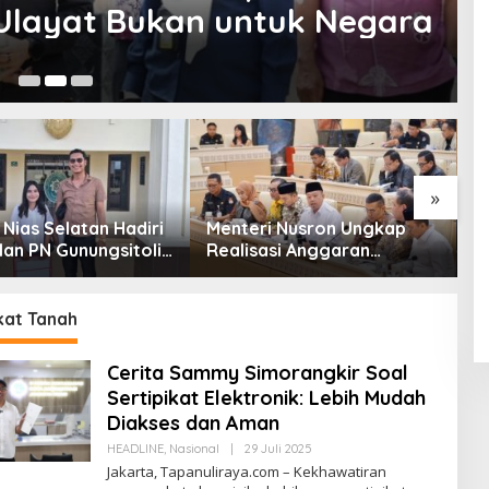
Ulayat Bukan untuk Negara
13
»
Nias Selatan Hadiri
Menteri Nusron Ungkap
B
lan PN Gunungsitoli
Realisasi Anggaran
K
t Gugatan Sengketa
ATR/BPN 2025 Tembus
P
95,73 Persen
B
kat Tanah
Cerita Sammy Simorangkir Soal
Sertipikat Elektronik: Lebih Mudah
Diakses dan Aman
Oleh
HEADLINE
,
Nasional
|
29 Juli 2025
Tapanuliterkini
Jakarta, Tapanuliraya.com – Kekhawatiran