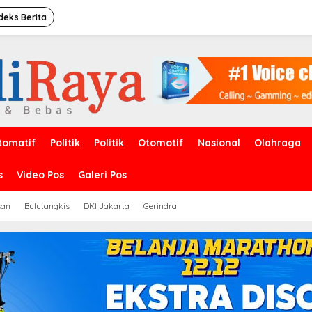
deks Berita
tomatif
Politik
Politik
Otomotif
Nasional
Olahraga
s
Video Pos
Galeri Pos
san
Bulutangkis
DKI Jakarta
Gerindra