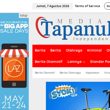
Lewati
ke
Jumat, 7 Agustus 2026
Terms of Service
In
konten
tutup
Berita
Berita
Olahraga
Kriminal
O
Berita Otomotif
Lainnya
Standar Po
Berita Otomotif
Berita Olahraga
Kejahatan
Nis