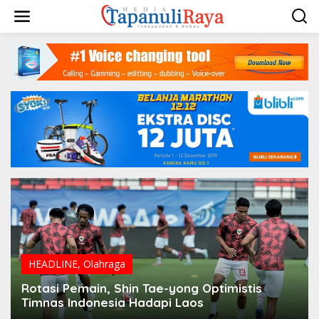
Lewati
ke
konten
HEADLINE
,
Olahraga
Rotasi Pemain, Shin Tae-yong Optimistis
Timnas Indonesia Hadapi Laos