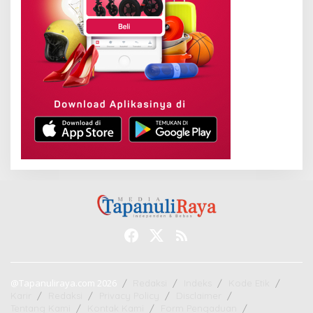
@Tapanuliraya.com 2026
Redaksi
Indeks
Kode Etik
Karir
Redaksi
Privacy Policy
Disclaimer
Tentang Kami
Kontak Kami
Form Pengaduan