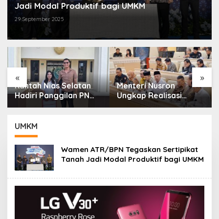
Jadi Modal Produktif bagi UMKM
29 September 2025
«
»
Kantah Nias Selatan
Menteri Nusron
Hadiri Panggilan PN
Ungkap Realisasi
Gunungsitoli Terkait
Anggaran ATR/BPN
Gugatan Sengketa
2025 Tembus 95,73
Tanah
Persen
UMKM
Wamen ATR/BPN Tegaskan Sertipikat
Tanah Jadi Modal Produktif bagi UMKM