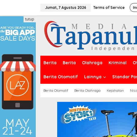
Lewati
ke
Jumat, 7 Agustus 2026
Terms of Service
In
konten
tutup
Berita
Berita
Olahraga
Kriminal
O
Berita Otomotif
Lainnya
Standar Po
Berita Otomotif
Berita Olahraga
Kejahatan
Nis