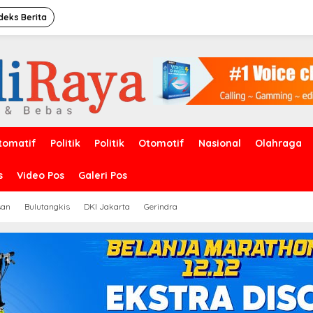
deks Berita
tomatif
Politik
Politik
Otomotif
Nasional
Olahraga
s
Video Pos
Galeri Pos
san
Bulutangkis
DKI Jakarta
Gerindra