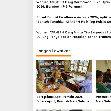
Wamen ATR/BPN Ossy Dermawan Buka Ujian 
2026, Berebut 1.743 Formasi
Sabet Digital Excellence Awards 2026, Aplikas
‘Sentuh Tanahku’ ATR/BPN Raih Top Public Se
App
Wamen ATR/BPN Ossy Minta Tim Ekspedisi Pa
Dukung Penyelesaian Masalah Tanah Transmi
Jangan Lewatkan
Sertipikasi Aset Pemda 2026
Perkuat 
Dipercepat, Kantah Nias Selatan
Nias Sel
dan PUPR Perkuat Sinergi
Dinas PU