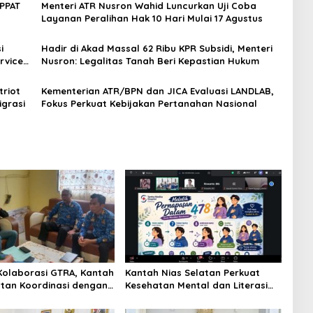
PPAT
Menteri ATR Nusron Wahid Luncurkan Uji Coba
Layanan Peralihan Hak 10 Hari Mulai 17 Agustus
i
Hadir di Akad Massal 62 Ribu KPR Subsidi, Menteri
rvice
Nusron: Legalitas Tanah Beri Kepastian Hukum
triot
Kementerian ATR/BPN dan JICA Evaluasi LANDLAB,
grasi
Fokus Perkuat Kebijakan Pertanahan Nasional
Kolaborasi GTRA, Kantah
Kantah Nias Selatan Perkuat
atan Koordinasi dengan
Kesehatan Mental dan Literasi
TR
Keuangan, Supratman: Bekal
Penting untuk Hidup Sejahtera