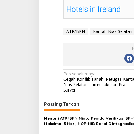
ATR/BPN
Kantah Nias Selatan
I
Navigasi
Pos sebelumnya
Cegah Konflik Tanah, Petugas Kant
pos
Nias Selatan Turun Lakukan Pra
Survei
Posting Terkait
Menteri ATR/BPN Minta Pemda Verifikasi BP
Maksimal 3 Hari, NOP-NIB Bakal Diintegrasik