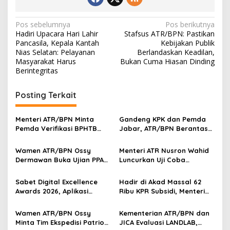
Navigasi
Pos sebelumnya
Pos berikutnya
Hadiri Upacara Hari Lahir
Stafsus ATR/BPN: Pastikan
pos
Pancasila, Kepala Kantah
Kebijakan Publik
Nias Selatan: Pelayanan
Berlandaskan Keadilan,
Masyarakat Harus
Bukan Cuma Hiasan Dinding
Berintegritas
Posting Terkait
Menteri ATR/BPN Minta
Gandeng KPK dan Pemda
Pemda Verifikasi BPHTB
Jabar, ATR/BPN Berantas
Maksimal 3 Hari, NOP-NIB
Korupsi dan Amankan Aset
Bakal Diintegrasikan
Lahan
Wamen ATR/BPN Ossy
Menteri ATR Nusron Wahid
Dermawan Buka Ujian PPAT
Luncurkan Uji Coba
2026, Berebut 1.743 Formasi
Layanan Peralihan Hak 10
Hari Mulai 17 Agustus
Sabet Digital Excellence
Hadir di Akad Massal 62
Awards 2026, Aplikasi
Ribu KPR Subsidi, Menteri
‘Sentuh Tanahku’ ATR/BPN
Nusron: Legalitas Tanah
Raih Top Public Service App
Beri Kepastian Hukum
Wamen ATR/BPN Ossy
Kementerian ATR/BPN dan
Minta Tim Ekspedisi Patriot
JICA Evaluasi LANDLAB,