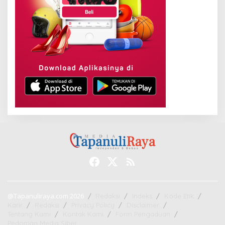
@Tapanuliraya.com 2026
Redaksi
Indeks
Kode Etik
Karir
Redaksi
Privacy Policy
Disclaimer
Tentang Kami
Kontak Kami
Form Pengaduan
Pedoman Media Siber