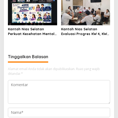
Kantah Nias Selatan
Kantah Nias Selatan
Perkuat Kesehatan Mental
Evaluasi Progres KW 4, KW
dan Literasi Keuangan,
5, dan KW 6, Pelayanan
Supratman: Bekal Penting
Pertanahan Jadi Prioritas
untuk Hidup Sejahtera
Tinggalkan Balasan
Alamat email Anda tidak akan dipublikasikan.
Ruas yang wajib
ditandai
*