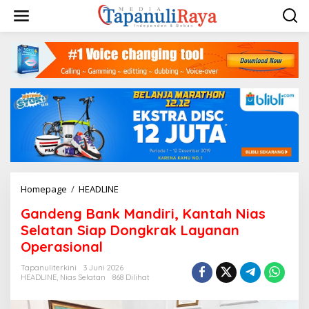
Lewati
ke
konten
Gandeng
Homepage
/
HEADLINE
Bank
Gandeng Bank Mandiri, Kantah Nias
Mandiri,
Kantah
Selatan Siap Dongkrak Layanan
Nias
Operasional
Selatan
Siap
Tapanuliterkini
3 Juni 2026
Dongkrak
HEADLINE
,
Nias Selatan
868 Dilihat
Layanan
Operasional