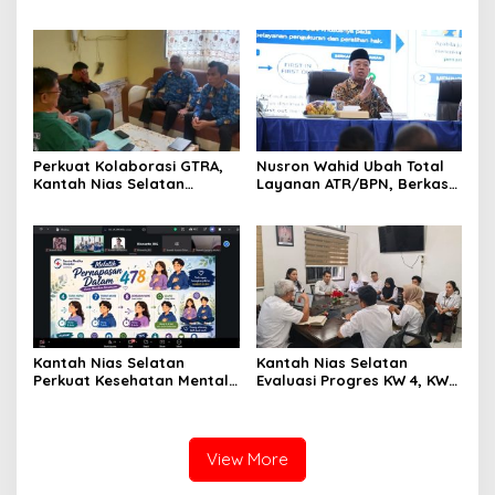
‘Sentuh Tanahku’ ATR/BPN
Nias Selatan dan PUPR
Raih Top Public Service App
Perkuat Sinergi
Perkuat Kolaborasi GTRA,
Nusron Wahid Ubah Total
Kantah Nias Selatan
Layanan ATR/BPN, Berkas
Koordinasi dengan Dinas
Pertanahan Ditarget
PUTR
Rampung Maksimal 10 Hari
Kantah Nias Selatan
Kantah Nias Selatan
Perkuat Kesehatan Mental
Evaluasi Progres KW 4, KW
dan Literasi Keuangan,
5, dan KW 6, Pelayanan
Supratman: Bekal Penting
Pertanahan Jadi Prioritas
untuk Hidup Sejahtera
View More