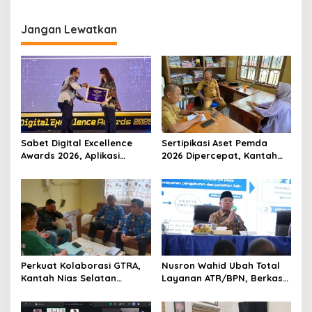
Dukung Penyelesaian
Fokus Perkuat Kebijakan
Masalah Tanah
Pertanahan Nasional
Transmigrasi
Jangan Lewatkan
Sabet Digital Excellence
Sertipikasi Aset Pemda
Awards 2026, Aplikasi
2026 Dipercepat, Kantah
‘Sentuh Tanahku’ ATR/BPN
Nias Selatan dan PUPR
Raih Top Public Service App
Perkuat Sinergi
Perkuat Kolaborasi GTRA,
Nusron Wahid Ubah Total
Kantah Nias Selatan
Layanan ATR/BPN, Berkas
Koordinasi dengan Dinas
Pertanahan Ditarget
PUTR
Rampung Maksimal 10 Hari