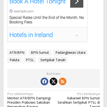
ATR/BPN
BPN Sumut
Padanglawas Utara
Paluta
PTSL
Sertipikat Tanah
Ikuti Kami
Navigasi
Pos sebelumnya
Pos berikutnya
Menteri ATR/BPN Dampingi
Kakanwil BPN Sumut
pos
Presiden Prabowo Saksikan
Serahkan Sertipikat PTSL di
Penyerahan Barang
Tapsel