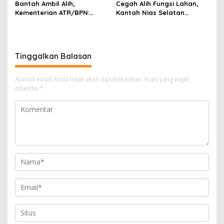
Bantah Ambil Alih,
Cegah Alih Fungsi Lahan,
Kementerian ATR/BPN:
Kantah Nias Selatan
Pendaftaran Tanah Ulayat
Dorong Pengesahan Perda
Bukan untuk Negara
LP2B
Tinggalkan Balasan
Alamat email Anda tidak akan dipublikasikan.
Ruas yang wajib
ditandai
*