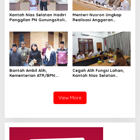
Kantah Nias Selatan Hadiri
Menteri Nusron Ungkap
Panggilan PN Gunungsitoli
Realisasi Anggaran
Terkait Gugatan Sengketa
ATR/BPN 2025 Tembus 95,73
Tanah
Persen
Bantah Ambil Alih,
Cegah Alih Fungsi Lahan,
Kementerian ATR/BPN:
Kantah Nias Selatan
Pendaftaran Tanah Ulayat
Dorong Pengesahan Perda
Bukan untuk Negara
LP2B
View More