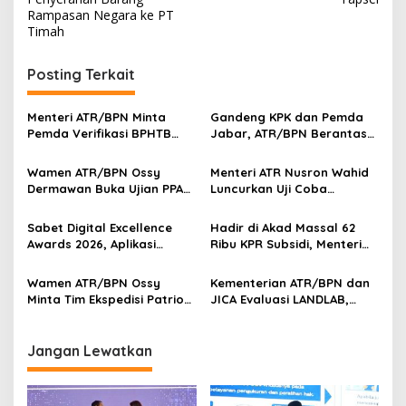
Rampasan Negara ke PT
Timah
Posting Terkait
Menteri ATR/BPN Minta
Gandeng KPK dan Pemda
Pemda Verifikasi BPHTB
Jabar, ATR/BPN Berantas
Maksimal 3 Hari, NOP-NIB
Korupsi dan Amankan Aset
Bakal Diintegrasikan
Lahan
Wamen ATR/BPN Ossy
Menteri ATR Nusron Wahid
Dermawan Buka Ujian PPAT
Luncurkan Uji Coba
2026, Berebut 1.743 Formasi
Layanan Peralihan Hak 10
Hari Mulai 17 Agustus
Sabet Digital Excellence
Hadir di Akad Massal 62
Awards 2026, Aplikasi
Ribu KPR Subsidi, Menteri
‘Sentuh Tanahku’ ATR/BPN
Nusron: Legalitas Tanah
Raih Top Public Service App
Beri Kepastian Hukum
Wamen ATR/BPN Ossy
Kementerian ATR/BPN dan
Minta Tim Ekspedisi Patriot
JICA Evaluasi LANDLAB,
Dukung Penyelesaian
Fokus Perkuat Kebijakan
Masalah Tanah
Pertanahan Nasional
Transmigrasi
Jangan Lewatkan