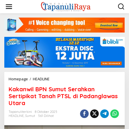
Lewati
ke
konten
Kakanwil
Homepage
/
HEADLINE
BPN
Kakanwil BPN Sumut Serahkan
Sumut
Serahkan
Sertipikat Tanah PTSL di Padanglawas
Sertipikat
Utara
Tanah
PTSL
Tapanuliterkini
8 Oktober 2025
di
HEADLINE
,
Sumut
561 Dilihat
Padanglawas
Utara