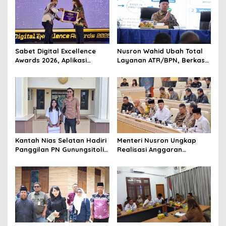
Sabet Digital Excellence
Nusron Wahid Ubah Total
Awards 2026, Aplikasi
Layanan ATR/BPN, Berkas
‘Sentuh Tanahku’ ATR/BPN
Pertanahan Ditarget
Raih Top Public Service App
Rampung Maksimal 10 Hari
Kantah Nias Selatan Hadiri
Menteri Nusron Ungkap
Panggilan PN Gunungsitoli
Realisasi Anggaran
Terkait Gugatan Sengketa
ATR/BPN 2025 Tembus 95,73
Tanah
Persen