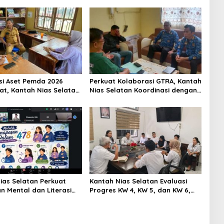
asi Aset Pemda 2026
Perkuat Kolaborasi GTRA, Kantah
at, Kantah Nias Selatan
Nias Selatan Koordinasi dengan
 Perkuat Sinergi
Dinas PUTR
ias Selatan Perkuat
Kantah Nias Selatan Evaluasi
n Mental dan Literasi
Progres KW 4, KW 5, dan KW 6,
, Supratman: Bekal
Pelayanan Pertanahan Jadi
untuk Hidup Sejahtera
Prioritas