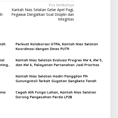
Pos berikutnya
Kantah Nias Selatan Gelar Apel Pagi,
ah
Pegawai Diingatkan Soal Disiplin dan
Integritas
tah
Perkuat Kolaborasi GTRA, Kantah Nias Selatan
Koordinasi dengan Dinas PUTR
tal
Kantah Nias Selatan Evaluasi Progres KW 4, KW 5,
nting
dan KW 6, Pelayanan Pertanahan Jadi Prioritas
Kantah Nias Selatan Hadiri Panggilan PN
Gunungsitoli Terkait Gugatan Sengketa Tanah
rma
Cegah Alih Fungsi Lahan, Kantah Nias Selatan
Dorong Pengesahan Perda LP2B