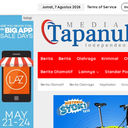
Lewati
ke
Jumat, 7 Agustus 2026
Terms of Service
In
konten
tutup
Berita
Berita
Olahraga
Kriminal
O
Berita Otomotif
Lainnya
Standar Po
Berita Otomotif
Berita Olahraga
Kejahatan
Nis