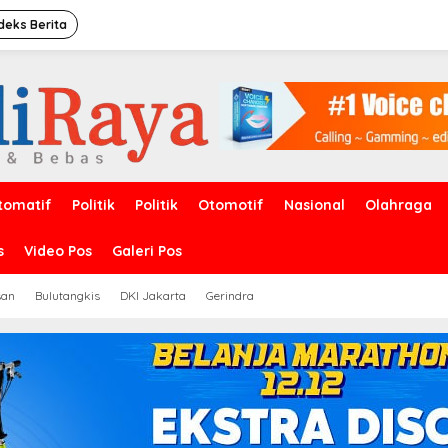
deks Berita
tomatif
Politik
Politik
Otomotif
Nasional
Olahraga
s
Video Pos
Galeri Pos
san
Bulutangkis
DKI Jakarta
Gerindra