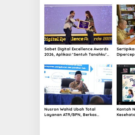
Sabet Digital Excellence Awards
Sertipik
2026, Aplikasi ‘Sentuh Tanahku’
Dipercep
ATR/BPN Raih Top Public Service
dan PUPR
App
Nusron Wahid Ubah Total
Kantah N
Layanan ATR/BPN, Berkas
Kesehata
Pertanahan Ditarget Rampung
Keuangan
Maksimal 10 Hari
Penting 