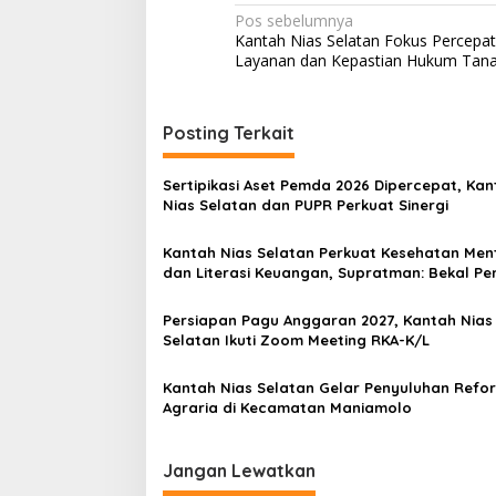
Navigasi
Pos sebelumnya
Kantah Nias Selatan Fokus Percepat
pos
Layanan dan Kepastian Hukum Tan
Posting Terkait
Sertipikasi Aset Pemda 2026 Dipercepat, Kan
Nias Selatan dan PUPR Perkuat Sinergi
Kantah Nias Selatan Perkuat Kesehatan Men
dan Literasi Keuangan, Supratman: Bekal Pe
untuk Hidup Sejahtera
Persiapan Pagu Anggaran 2027, Kantah Nias
Selatan Ikuti Zoom Meeting RKA-K/L
Kantah Nias Selatan Gelar Penyuluhan Refo
Agraria di Kecamatan Maniamolo
Jangan Lewatkan