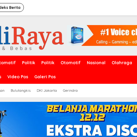
deks Berita
tomatif
Politik
Politik
Otomotif
Nasional
Olahraga
s
Video Pos
Galeri Pos
san
Bulutangkis
DKI Jakarta
Gerindra