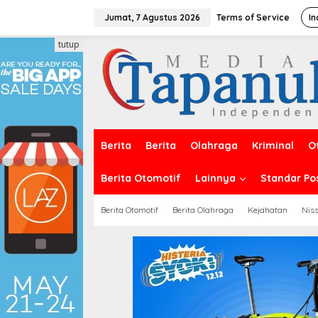
Lewati
ke
Jumat, 7 Agustus 2026
Terms of Service
In
konten
tutup
Berita
Berita
Olahraga
Kriminal
O
Berita Otomotif
Lainnya
Standar Po
Berita Otomotif
Berita Olahraga
Kejahatan
Nis