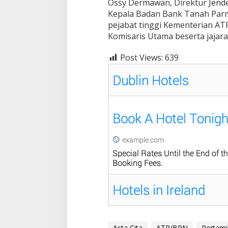
Ossy Dermawan, Direktur Jende
Kepala Badan Bank Tanah Parm
pejabat tinggi Kementerian ATR
Komisaris Utama beserta jajara
Post Views:
639
Asta Cita
ATR/BPN
Pertami