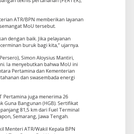
bangan teknis pertanahan (PERTEK),
nterian ATR/BPN memberikan layanan
 semangat MoU tersebut.
an dengan baik. Jika pelayanan
cerminan buruk bagi kita,” ujarnya.
ersero), Simon Aloysius Mantiri,
ini. Ia menyebutkan bahwa MoU ini
antara Pertamina dan Kementerian
tahanan dan swasembada energi
T Pertamina juga menerima 26
ak Guna Bangunan (HGB). Sertifikat
panjang 81,5 km dari Fuel Terminal
gapon, Semarang, Jawa Tengah.
kil Menteri ATR/Wakil Kepala BPN