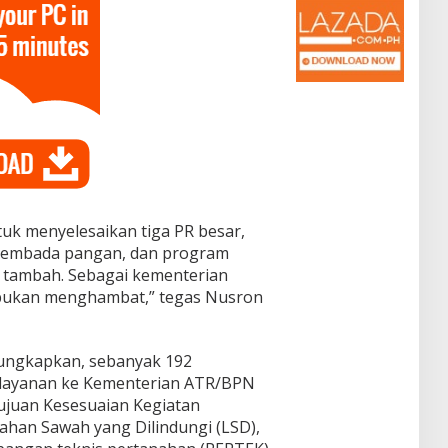
tuk menyelesaikan tiga PR besar,
asembada pangan, dan program
ai tambah. Sebagai kementerian
, bukan menghambat,” tegas Nusron
ungkapkan, sebanyak 192
layanan ke Kementerian ATR/BPN
etujuan Kesesuaian Kegiatan
han Sawah yang Dilindungi (LSD),