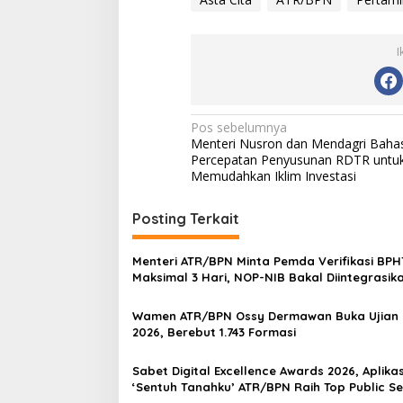
I
Navigasi
Pos sebelumnya
Menteri Nusron dan Mendagri Baha
pos
Percepatan Penyusunan RDTR untu
Memudahkan Iklim Investasi
Posting Terkait
Menteri ATR/BPN Minta Pemda Verifikasi BP
Maksimal 3 Hari, NOP-NIB Bakal Diintegrasik
Wamen ATR/BPN Ossy Dermawan Buka Ujian 
2026, Berebut 1.743 Formasi
Sabet Digital Excellence Awards 2026, Aplikas
‘Sentuh Tanahku’ ATR/BPN Raih Top Public Se
App