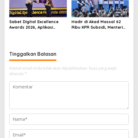
Sabet Digital Excellence
Hadir di Akad Massal 62
Awards 2026, Aplikasi
Ribu KPR Subsidi, Menteri
‘Sentuh Tanahku’ ATR/BPN
Nusron: Legalitas Tanah
Raih Top Public Service App
Beri Kepastian Hukum
Tinggalkan Balasan
Alamat email Anda tidak akan dipublikasikan.
Ruas yang wajib
ditandai
*