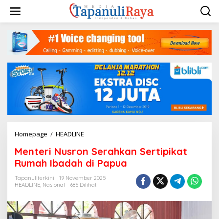
Lewati
ke
konten
Menteri
Homepage
/
HEADLINE
Nusron
Menteri Nusron Serahkan Sertipikat
Serahkan
Sertipikat
Rumah Ibadah di Papua
Rumah
Ibadah
Tapanuliterkini
19 November 2025
HEADLINE
,
Nasional
686 Dilihat
di
Papua