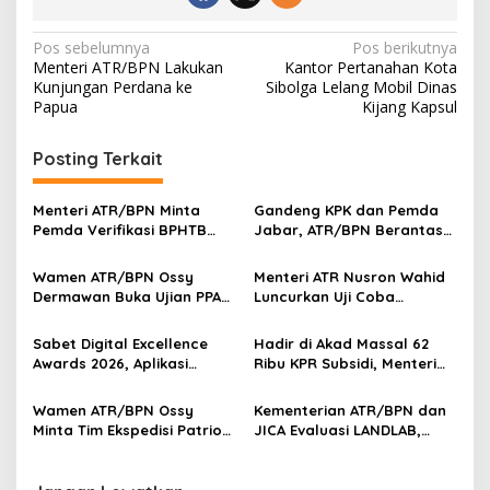
Navigasi
Pos sebelumnya
Pos berikutnya
Menteri ATR/BPN Lakukan
Kantor Pertanahan Kota
pos
Kunjungan Perdana ke
Sibolga Lelang Mobil Dinas
Papua
Kijang Kapsul
Posting Terkait
Menteri ATR/BPN Minta
Gandeng KPK dan Pemda
Pemda Verifikasi BPHTB
Jabar, ATR/BPN Berantas
Maksimal 3 Hari, NOP-NIB
Korupsi dan Amankan Aset
Bakal Diintegrasikan
Lahan
Wamen ATR/BPN Ossy
Menteri ATR Nusron Wahid
Dermawan Buka Ujian PPAT
Luncurkan Uji Coba
2026, Berebut 1.743 Formasi
Layanan Peralihan Hak 10
Hari Mulai 17 Agustus
Sabet Digital Excellence
Hadir di Akad Massal 62
Awards 2026, Aplikasi
Ribu KPR Subsidi, Menteri
‘Sentuh Tanahku’ ATR/BPN
Nusron: Legalitas Tanah
Raih Top Public Service App
Beri Kepastian Hukum
Wamen ATR/BPN Ossy
Kementerian ATR/BPN dan
Minta Tim Ekspedisi Patriot
JICA Evaluasi LANDLAB,
Dukung Penyelesaian
Fokus Perkuat Kebijakan
Masalah Tanah
Pertanahan Nasional
Transmigrasi