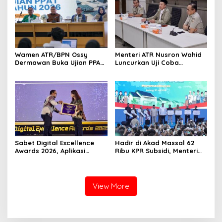
Wamen ATR/BPN Ossy
Menteri ATR Nusron Wahid
Dermawan Buka Ujian PPAT
Luncurkan Uji Coba
2026, Berebut 1.743 Formasi
Layanan Peralihan Hak 10
Hari Mulai 17 Agustus
Sabet Digital Excellence
Hadir di Akad Massal 62
Awards 2026, Aplikasi
Ribu KPR Subsidi, Menteri
‘Sentuh Tanahku’ ATR/BPN
Nusron: Legalitas Tanah
Raih Top Public Service App
Beri Kepastian Hukum
View More