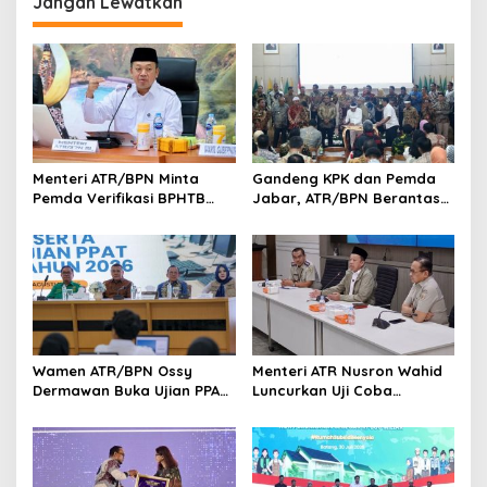
Jangan Lewatkan
Menteri ATR/BPN Minta
Gandeng KPK dan Pemda
Pemda Verifikasi BPHTB
Jabar, ATR/BPN Berantas
Maksimal 3 Hari, NOP-NIB
Korupsi dan Amankan Aset
Bakal Diintegrasikan
Lahan
Wamen ATR/BPN Ossy
Menteri ATR Nusron Wahid
Dermawan Buka Ujian PPAT
Luncurkan Uji Coba
2026, Berebut 1.743 Formasi
Layanan Peralihan Hak 10
Hari Mulai 17 Agustus