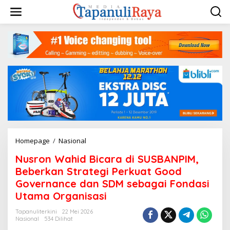
Lewati
ke
konten
Nusron
Homepage
/
Nasional
Wahid
Nusron Wahid Bicara di SUSBANPIM,
Bicara
di
Beberkan Strategi Perkuat Good
SUSBANPIM,
Governance dan SDM sebagai Fondasi
Beberkan
Utama Organisasi
Strategi
Perkuat
Tapanuliterkini
22 Mei 2026
Good
Nasional
534 Dilihat
Governance