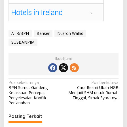
ATR/BPN
Banser
Nusron Wahid
SUSBANPIM
Ikuti Kami
Navigasi
Pos sebelumnya
Pos berikutnya
BPN Sumut Gandeng
Cara Resmi Ubah HGB
pos
Kejaksaan Percepat
Menjadi SHM untuk Rumah
Penyelesaian Konflik
Tinggal, Simak Syaratnya
Pertanahan
Posting Terkait