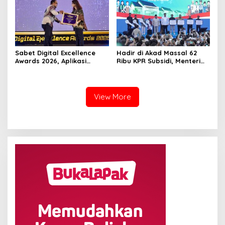
Sabet Digital Excellence
Hadir di Akad Massal 62
Awards 2026, Aplikasi
Ribu KPR Subsidi, Menteri
‘Sentuh Tanahku’ ATR/BPN
Nusron: Legalitas Tanah
Raih Top Public Service App
Beri Kepastian Hukum
View More