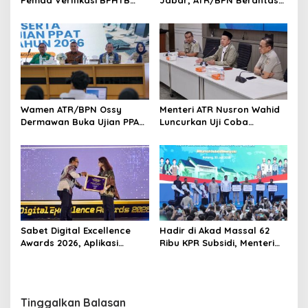
Pemda Verifikasi BPHTB
Jabar, ATR/BPN Berantas
Maksimal 3 Hari, NOP-NIB
Korupsi dan Amankan Aset
Bakal Diintegrasikan
Lahan
Wamen ATR/BPN Ossy
Menteri ATR Nusron Wahid
Dermawan Buka Ujian PPAT
Luncurkan Uji Coba
2026, Berebut 1.743 Formasi
Layanan Peralihan Hak 10
Hari Mulai 17 Agustus
Sabet Digital Excellence
Hadir di Akad Massal 62
Awards 2026, Aplikasi
Ribu KPR Subsidi, Menteri
‘Sentuh Tanahku’ ATR/BPN
Nusron: Legalitas Tanah
Raih Top Public Service App
Beri Kepastian Hukum
Tinggalkan Balasan