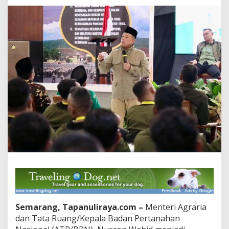
dan
SDM
sebagai
Fondasi
Utama
Organisasi
Semarang, Tapanuliraya.com –
Menteri Agraria
dan Tata Ruang/Kepala Badan Pertanahan