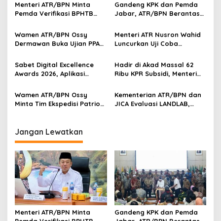
Menteri ATR/BPN Minta
Gandeng KPK dan Pemda
Pemda Verifikasi BPHTB
Jabar, ATR/BPN Berantas
Maksimal 3 Hari, NOP-NIB
Korupsi dan Amankan Aset
Bakal Diintegrasikan
Lahan
Wamen ATR/BPN Ossy
Menteri ATR Nusron Wahid
Dermawan Buka Ujian PPAT
Luncurkan Uji Coba
2026, Berebut 1.743 Formasi
Layanan Peralihan Hak 10
Hari Mulai 17 Agustus
Sabet Digital Excellence
Hadir di Akad Massal 62
Awards 2026, Aplikasi
Ribu KPR Subsidi, Menteri
‘Sentuh Tanahku’ ATR/BPN
Nusron: Legalitas Tanah
Raih Top Public Service App
Beri Kepastian Hukum
Wamen ATR/BPN Ossy
Kementerian ATR/BPN dan
Minta Tim Ekspedisi Patriot
JICA Evaluasi LANDLAB,
Dukung Penyelesaian
Fokus Perkuat Kebijakan
Masalah Tanah
Pertanahan Nasional
Transmigrasi
Jangan Lewatkan
Menteri ATR/BPN Minta
Gandeng KPK dan Pemda