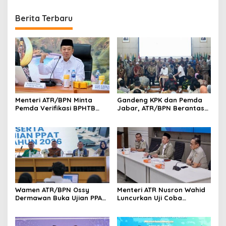
Berita Terbaru
Menteri ATR/BPN Minta
Gandeng KPK dan Pemda
Pemda Verifikasi BPHTB
Jabar, ATR/BPN Berantas
Maksimal 3 Hari, NOP-NIB
Korupsi dan Amankan Aset
Bakal Diintegrasikan
Lahan
Wamen ATR/BPN Ossy
Menteri ATR Nusron Wahid
Dermawan Buka Ujian PPAT
Luncurkan Uji Coba
2026, Berebut 1.743 Formasi
Layanan Peralihan Hak 10
Hari Mulai 17 Agustus