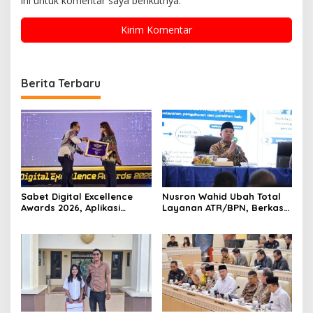
ini untuk komentar saya berikutnya.
Berita Terbaru
Sabet Digital Excellence
Nusron Wahid Ubah Total
Awards 2026, Aplikasi
Layanan ATR/BPN, Berkas
‘Sentuh Tanahku’ ATR/BPN
Pertanahan Ditarget
Raih Top Public Service App
Rampung Maksimal 10 Hari