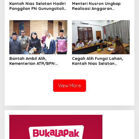
Kantah Nias Selatan Hadiri
Menteri Nusron Ungkap
Panggilan PN Gunungsitoli
Realisasi Anggaran
Terkait Gugatan Sengketa
ATR/BPN 2025 Tembus 95,73
Tanah
Persen
Bantah Ambil Alih,
Cegah Alih Fungsi Lahan,
Kementerian ATR/BPN:
Kantah Nias Selatan
Pendaftaran Tanah Ulayat
Dorong Pengesahan Perda
Bukan untuk Negara
LP2B
View More