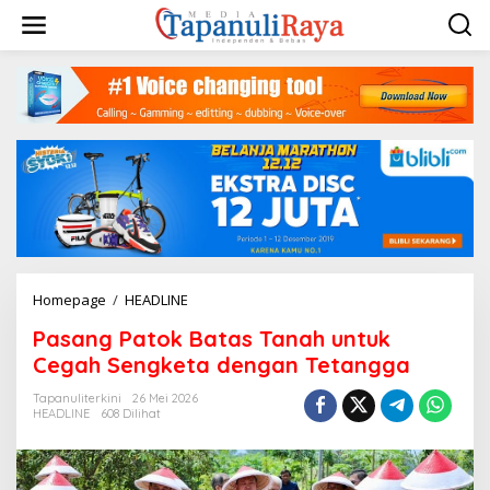
Lewati
ke
konten
Pasang
Homepage
/
HEADLINE
Patok
Pasang Patok Batas Tanah untuk
Batas
Tanah
Cegah Sengketa dengan Tetangga
untuk
Cegah
Tapanuliterkini
26 Mei 2026
HEADLINE
608 Dilihat
Sengketa
dengan
Tetangga