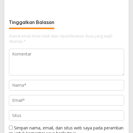
Pendaftaran Tanah Ulayat
Dorong Pengesahan Perda
Bukan untuk Negara
LP2B
Tinggalkan Balasan
Alamat email Anda tidak akan dipublikasikan.
Ruas yang wajib
ditandai
*
Simpan nama, email, dan situs web saya pada peramban