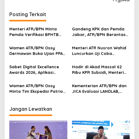
Posting Terkait
Menteri ATR/BPN Minta
Gandeng KPK dan Pemda
Pemda Verifikasi BPHTB
Jabar, ATR/BPN Berantas
Maksimal 3 Hari, NOP-NIB
Korupsi dan Amankan Aset
Bakal Diintegrasikan
Lahan
Wamen ATR/BPN Ossy
Menteri ATR Nusron Wahid
Dermawan Buka Ujian PPAT
Luncurkan Uji Coba
2026, Berebut 1.743 Formasi
Layanan Peralihan Hak 10
Hari Mulai 17 Agustus
Sabet Digital Excellence
Hadir di Akad Massal 62
Awards 2026, Aplikasi
Ribu KPR Subsidi, Menteri
‘Sentuh Tanahku’ ATR/BPN
Nusron: Legalitas Tanah
Raih Top Public Service App
Beri Kepastian Hukum
Wamen ATR/BPN Ossy
Kementerian ATR/BPN dan
Minta Tim Ekspedisi Patriot
JICA Evaluasi LANDLAB,
Dukung Penyelesaian
Fokus Perkuat Kebijakan
Masalah Tanah
Pertanahan Nasional
Transmigrasi
Jangan Lewatkan