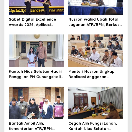
Sabet Digital Excellence
Nusron Wahid Ubah Total
Awards 2026, Aplikasi
Layanan ATR/BPN, Berkas
‘Sentuh Tanahku’ ATR/BPN
Pertanahan Ditarget
Raih Top Public Service App
Rampung Maksimal 10 Hari
Kantah Nias Selatan Hadiri
Menteri Nusron Ungkap
Panggilan PN Gunungsitoli
Realisasi Anggaran
Terkait Gugatan Sengketa
ATR/BPN 2025 Tembus 95,73
Tanah
Persen
Bantah Ambil Alih,
Cegah Alih Fungsi Lahan,
Kementerian ATR/BPN:
Kantah Nias Selatan