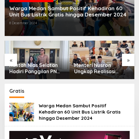
Warga Medan Sambut Positif Kehadiran 60
Unit Bus Listrik Gratis hingga Desember 2024
8 Desember 2024
«
»
Kantah Nias Selatan
Menteri Nusron
Hadiri Panggilan PN
Ungkap Realisasi
Gunungsitoli Terkait
Anggaran ATR/BPN
Gugatan Sengketa
2025 Tembus 95,73
Tanah
Persen
Gratis
Warga Medan Sambut Positif
Kehadiran 60 Unit Bus Listrik Gratis
hingga Desember 2024