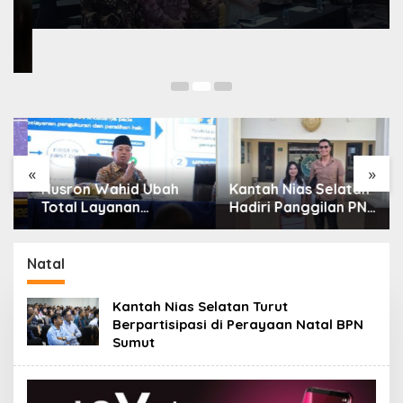
«
»
Nusron Wahid Ubah
Kantah Nias Selatan
Total Layanan
Hadiri Panggilan PN
ATR/BPN, Berkas
Gunungsitoli Terkait
Pertanahan Ditarget
Gugatan Sengketa
Rampung Maksimal 10
Tanah
Natal
Hari
Kantah Nias Selatan Turut
Berpartisipasi di Perayaan Natal BPN
Sumut