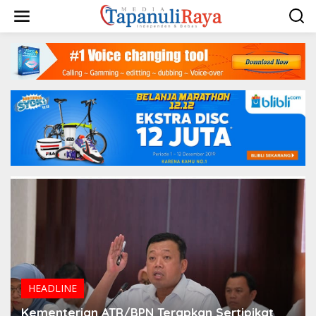
Lewati
ke
konten
HEADLINE
Kementerian ATR/BPN Terapkan Sertipikat