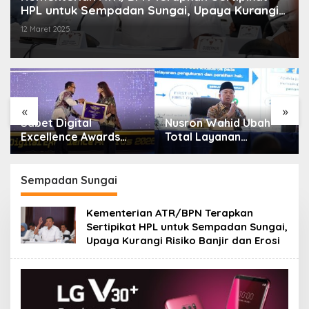
HPL untuk Sempadan Sungai, Upaya Kurangi
Risiko Banjir dan Erosi
12 Maret 2025
«
»
Sabet Digital
Nusron Wahid Ubah
:
Excellence Awards
Total Layanan
2026, Aplikasi ‘Sentuh
ATR/BPN, Berkas
Tanahku’ ATR/BPN
Pertanahan Ditarget
Raih Top Public
Rampung Maksimal 10
Sempadan Sungai
Service App
Hari
Kementerian ATR/BPN Terapkan
Sertipikat HPL untuk Sempadan Sungai,
Upaya Kurangi Risiko Banjir dan Erosi