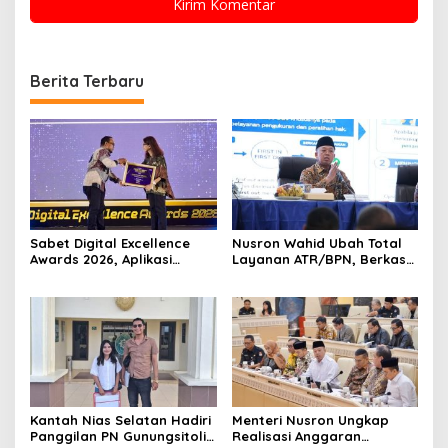
Berita Terbaru
Sabet Digital Excellence
Nusron Wahid Ubah Total
Awards 2026, Aplikasi
Layanan ATR/BPN, Berkas
‘Sentuh Tanahku’ ATR/BPN
Pertanahan Ditarget
Raih Top Public Service App
Rampung Maksimal 10 Hari
Kantah Nias Selatan Hadiri
Menteri Nusron Ungkap
Panggilan PN Gunungsitoli
Realisasi Anggaran