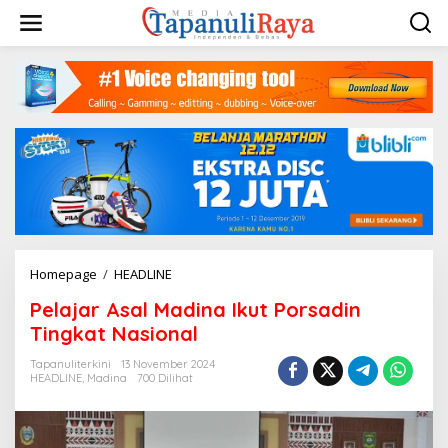
Lewati
ke
konten
Pelajar
Homepage
/
HEADLINE
Asal
Pelajar Asal Madina Ikut Porsadin
Madina
Ikut
Tingkat Nasional
Porsadin
Tingkat
Tapanuliterkini
13 November 2024
HEADLINE
,
Madina
700 Dilihat
Nasional