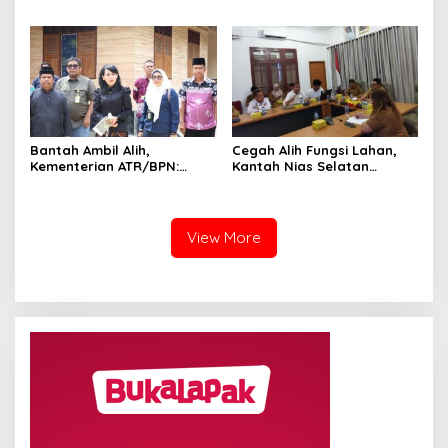
Terkait Gugatan Sengketa
ATR/BPN 2025 Tembus 95,73
Tanah
Persen
Bantah Ambil Alih,
Cegah Alih Fungsi Lahan,
Kementerian ATR/BPN:
Kantah Nias Selatan
Pendaftaran Tanah Ulayat
Dorong Pengesahan Perda
Bukan untuk Negara
LP2B
View More