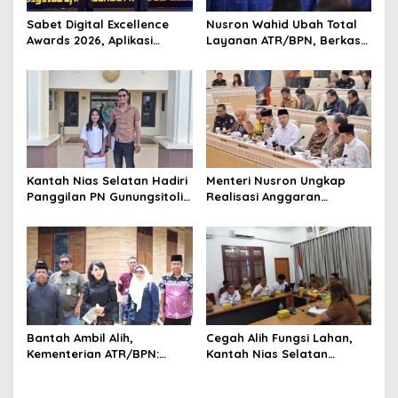
Sabet Digital Excellence
Nusron Wahid Ubah Total
Awards 2026, Aplikasi
Layanan ATR/BPN, Berkas
‘Sentuh Tanahku’ ATR/BPN
Pertanahan Ditarget
Raih Top Public Service App
Rampung Maksimal 10 Hari
Kantah Nias Selatan Hadiri
Menteri Nusron Ungkap
Panggilan PN Gunungsitoli
Realisasi Anggaran
Terkait Gugatan Sengketa
ATR/BPN 2025 Tembus 95,73
Tanah
Persen
Bantah Ambil Alih,
Cegah Alih Fungsi Lahan,
Kementerian ATR/BPN:
Kantah Nias Selatan
Pendaftaran Tanah Ulayat
Dorong Pengesahan Perda
Bukan untuk Negara
LP2B