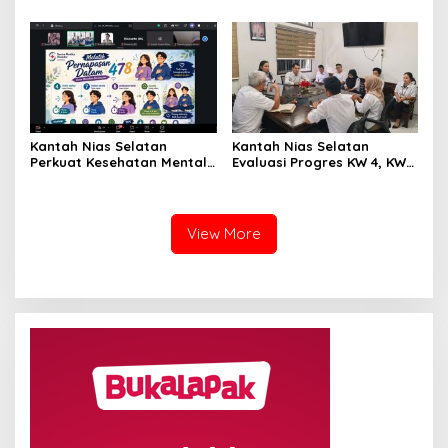
Koordinasi dengan Dinas
Pertanahan Ditarget
PUTR
Rampung Maksimal 10 Hari
Kantah Nias Selatan
Kantah Nias Selatan
Perkuat Kesehatan Mental
Evaluasi Progres KW 4, KW
dan Literasi Keuangan,
5, dan KW 6, Pelayanan
Supratman: Bekal Penting
Pertanahan Jadi Prioritas
untuk Hidup Sejahtera
View More