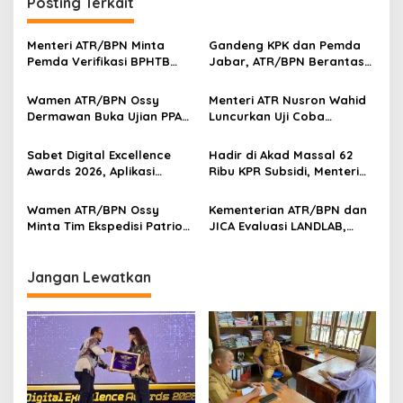
Posting Terkait
Menteri ATR/BPN Minta
Gandeng KPK dan Pemda
Pemda Verifikasi BPHTB
Jabar, ATR/BPN Berantas
Maksimal 3 Hari, NOP-NIB
Korupsi dan Amankan Aset
Bakal Diintegrasikan
Lahan
Wamen ATR/BPN Ossy
Menteri ATR Nusron Wahid
Dermawan Buka Ujian PPAT
Luncurkan Uji Coba
2026, Berebut 1.743 Formasi
Layanan Peralihan Hak 10
Hari Mulai 17 Agustus
Sabet Digital Excellence
Hadir di Akad Massal 62
Awards 2026, Aplikasi
Ribu KPR Subsidi, Menteri
‘Sentuh Tanahku’ ATR/BPN
Nusron: Legalitas Tanah
Raih Top Public Service App
Beri Kepastian Hukum
Wamen ATR/BPN Ossy
Kementerian ATR/BPN dan
Minta Tim Ekspedisi Patriot
JICA Evaluasi LANDLAB,
Dukung Penyelesaian
Fokus Perkuat Kebijakan
Masalah Tanah
Pertanahan Nasional
Transmigrasi
Jangan Lewatkan