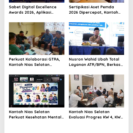
Sabet Digital Excellence
Sertipikasi Aset Pemda
Awards 2026, Aplikasi
2026 Dipercepat, Kantah
‘Sentuh Tanahku’ ATR/BPN
Nias Selatan dan PUPR
Raih Top Public Service App
Perkuat Sinergi
Perkuat Kolaborasi GTRA,
Nusron Wahid Ubah Total
Kantah Nias Selatan
Layanan ATR/BPN, Berkas
Koordinasi dengan Dinas
Pertanahan Ditarget
PUTR
Rampung Maksimal 10 Hari
Kantah Nias Selatan
Kantah Nias Selatan
Perkuat Kesehatan Mental
Evaluasi Progres KW 4, KW
dan Literasi Keuangan,
5, dan KW 6, Pelayanan
Supratman: Bekal Penting
Pertanahan Jadi Prioritas