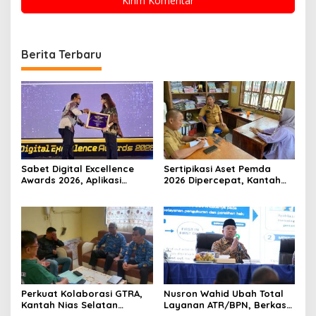
Berita Terbaru
Sabet Digital Excellence
Sertipikasi Aset Pemda
Awards 2026, Aplikasi
2026 Dipercepat, Kantah
‘Sentuh Tanahku’ ATR/BPN
Nias Selatan dan PUPR
Raih Top Public Service App
Perkuat Sinergi
Perkuat Kolaborasi GTRA,
Nusron Wahid Ubah Total
Kantah Nias Selatan
Layanan ATR/BPN, Berkas