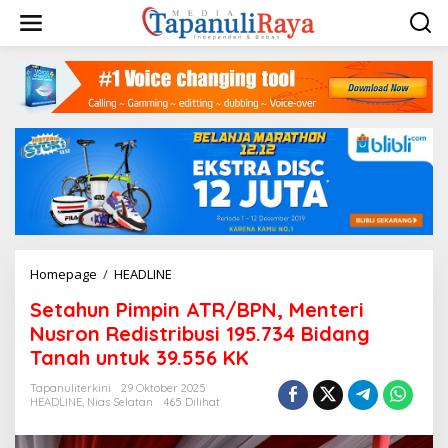
Lewati
ke
konten
Setahun
Homepage
/
HEADLINE
Pimpin
Setahun Pimpin ATR/BPN, Menteri
ATR/BPN,
Menteri
Nusron Redistribusi 195.734 Bidang
Nusron
Tanah untuk 39.556 KK
Redistribusi
195.734
Tapanuliterkini
29 Oktober 2025
Bidang
HEADLINE
,
Nias Selatan
465 Dilihat
Tanah
untuk