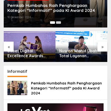
Pemkab Humbahas Raih Penghargaan
Kategori “Informatif” pada KI Award 2024
10 Desember 2024
«
»
Sabet Digital
Nusron Wahid Ubah
:
Excellence Awards
Total Layanan
2026, Aplikasi ‘Sentuh
ATR/BPN, Berkas
Tanahku’ ATR/BPN
Pertanahan Ditarget
Raih Top Public
Rampung Maksimal 10
Informatif
Service App
Hari
Pemkab Humbahas Raih Penghargaan
Kategori “Informatif” pada KI Award
2024