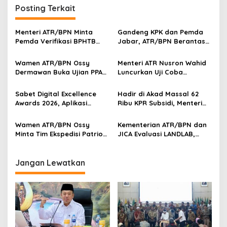
Posting Terkait
Menteri ATR/BPN Minta
Gandeng KPK dan Pemda
Pemda Verifikasi BPHTB
Jabar, ATR/BPN Berantas
Maksimal 3 Hari, NOP-NIB
Korupsi dan Amankan Aset
Bakal Diintegrasikan
Lahan
Wamen ATR/BPN Ossy
Menteri ATR Nusron Wahid
Dermawan Buka Ujian PPAT
Luncurkan Uji Coba
2026, Berebut 1.743 Formasi
Layanan Peralihan Hak 10
Hari Mulai 17 Agustus
Sabet Digital Excellence
Hadir di Akad Massal 62
Awards 2026, Aplikasi
Ribu KPR Subsidi, Menteri
‘Sentuh Tanahku’ ATR/BPN
Nusron: Legalitas Tanah
Raih Top Public Service App
Beri Kepastian Hukum
Wamen ATR/BPN Ossy
Kementerian ATR/BPN dan
Minta Tim Ekspedisi Patriot
JICA Evaluasi LANDLAB,
Dukung Penyelesaian
Fokus Perkuat Kebijakan
Masalah Tanah
Pertanahan Nasional
Transmigrasi
Jangan Lewatkan