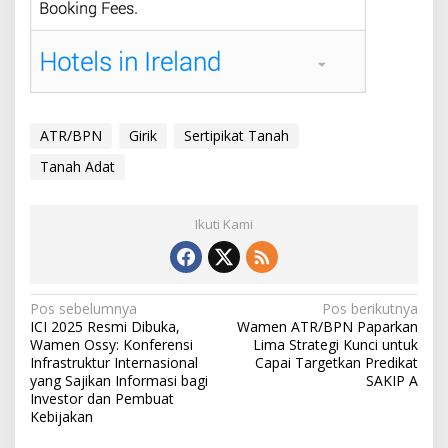
ATR/BPN
Girik
Sertipikat Tanah
Tanah Adat
Ikuti Kami
Navigasi
Pos sebelumnya
Pos berikutnya
ICI 2025 Resmi Dibuka,
Wamen ATR/BPN Paparkan
pos
Wamen Ossy: Konferensi
Lima Strategi Kunci untuk
Infrastruktur Internasional
Capai Targetkan Predikat
yang Sajikan Informasi bagi
SAKIP A
Investor dan Pembuat
Kebijakan