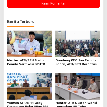
Berita Terbaru
Menteri ATR/BPN Minta
Gandeng KPK dan Pemda
Pemda Verifikasi BPHTB
Jabar, ATR/BPN Berantas
Maksimal 3 Hari, NOP-NIB
Korupsi dan Amankan Aset
Bakal Diintegrasikan
Lahan
Wamen ATR/BPN Ossy
Menteri ATR Nusron Wahid
Dermawan Buka Ujian PPAT
Luncurkan Uji Coba