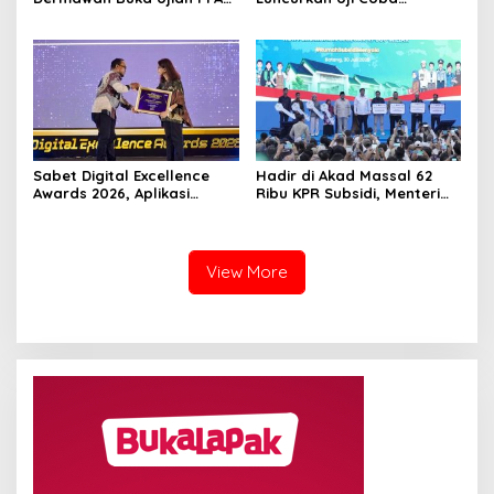
2026, Berebut 1.743 Formasi
Layanan Peralihan Hak 10
Hari Mulai 17 Agustus
Sabet Digital Excellence
Hadir di Akad Massal 62
Awards 2026, Aplikasi
Ribu KPR Subsidi, Menteri
‘Sentuh Tanahku’ ATR/BPN
Nusron: Legalitas Tanah
Raih Top Public Service App
Beri Kepastian Hukum
View More