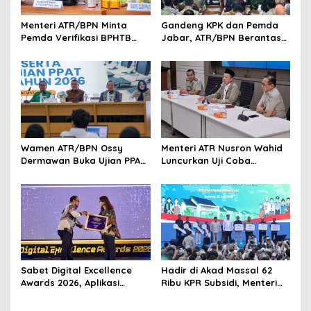
Menteri ATR/BPN Minta
Gandeng KPK dan Pemda
Pemda Verifikasi BPHTB
Jabar, ATR/BPN Berantas
Maksimal 3 Hari, NOP-NIB
Korupsi dan Amankan Aset
Bakal Diintegrasikan
Lahan
Wamen ATR/BPN Ossy
Menteri ATR Nusron Wahid
Dermawan Buka Ujian PPAT
Luncurkan Uji Coba
2026, Berebut 1.743 Formasi
Layanan Peralihan Hak 10
Hari Mulai 17 Agustus
Sabet Digital Excellence
Hadir di Akad Massal 62
Awards 2026, Aplikasi
Ribu KPR Subsidi, Menteri
‘Sentuh Tanahku’ ATR/BPN
Nusron: Legalitas Tanah
Raih Top Public Service App
Beri Kepastian Hukum