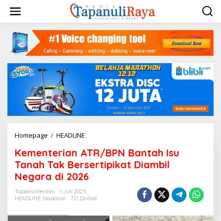
Lewati
ke
konten
Kementerian
Homepage
/
HEADLINE
ATR/BPN
Kementerian ATR/BPN Bantah Isu
Bantah
Isu
Tanah Tak Bersertipikat Diambil
Tanah
Negara di 2026
Tak
Bersertipikat
Tapanuliterkini
1 Juli 2025
Diambil
HEADLINE
,
Nasional
721 Dilihat
Negara
di